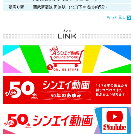
最寄り駅
西武新宿線 田無駅 （北口下車 徒歩約5分）
2021
もっと見る
すばらしきこのせかい The Animation
iiiあいすくりん
ましろのおと
アイドールズ！
PUI PUI モルカー
カピバラさん
2020
八男って、それはないでしょう！