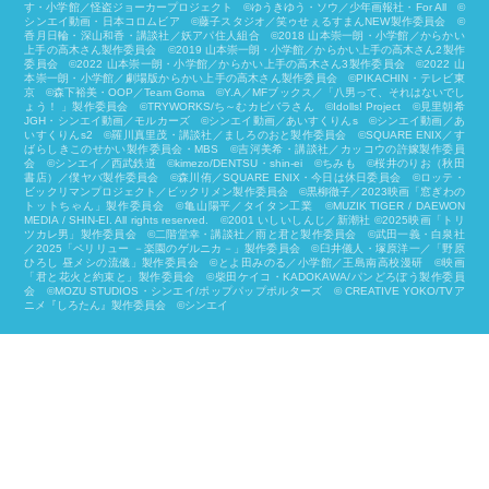
す・小学館／怪盗ジョーカープロジェクト ©ゆうきゆう・ソウ／少年画報社・For All ©
シンエイ動画・日本コロムビア ©藤子スタジオ／笑ゥせぇるすまんNEW製作委員会 ©
香月日輪・深山和香・講談社／妖アパ住人組合 ©2018 山本崇一朗・小学館／からかい
上手の高木さん製作委員会 ©2019 山本崇一朗・小学館／からかい上手の高木さん2製作
委員会 ©2022 山本崇一朗・小学館／からかい上手の高木さん3製作委員会 ©2022 山
本崇一朗・小学館／劇場版からかい上手の高木さん製作委員会 ©PIKACHIN・テレビ東
京 ©森下裕美・OOP／Team Goma ©Y.A／MFブックス／「八男って、それはないでし
ょう！ 」製作委員会 ©TRYWORKS/ち～むカピバラさん ©︎Idolls! Project ©見里朝希
JGH・シンエイ動画／モルカーズ ©シンエイ動画／あいすくりんs ©シンエイ動画／あ
いすくりんs2 ©羅川真里茂・講談社／ましろのおと製作委員会 ©SQUARE ENIX／す
ばらしきこのせかい製作委員会・MBS ©吉河美希・講談社／カッコウの許嫁製作委員
会 ©シンエイ／西武鉄道 ©kimezo/DENTSU・shin-ei ©ちみも ©桜井のりお（秋田
書店）／僕ヤバ製作委員会 ©森川侑／SQUARE ENIX・今日は休日委員会 ©ロッテ・
ビックリマンプロジェクト／ビックリメン製作委員会 ©黒柳徹子／2023映画「窓ぎわの
トットちゃん」製作委員会 ©亀山陽平／タイタン工業 ©MUZIK TIGER / DAEWON
MEDIA / SHIN-EI. All rights reserved. ©2001 いしいしんじ／新潮社 ©2025映画「トリ
ツカレ男」製作委員会 ©二階堂幸・講談社／雨と君と製作委員会 ©武田一義・白泉社
／2025「ペリリュー －楽園のゲルニカ－」製作委員会 ©臼井儀人・塚原洋一／「野原
ひろし 昼メシの流儀」製作委員会 ©とよ田みのる／小学館／王島南高校漫研 ©映画
「君と花火と約束と」製作委員会 ©柴⽥ケイコ・KADOKAWA/パンどろぼう製作委員
会 ©MOZU STUDIOS・シンエイ/ポップパップポルターズ © CREATIVE YOKO/TVア
ニメ『しろたん』製作委員会 ©シンエイ