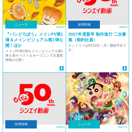
ニュース
採用情報
2026.8.6
2026.8.5
『パンどろぼう』メインPV第1
2027年度新卒 制作進行 二次募
弾＆メインビジュアル第1弾公
集（契約社員）
開！ほか
エントリーは8月10日（月）開始予定で
す。
メインPV第1弾＆メインビジュアル第1
弾＆新キャスト＆オープニング主題歌
情報が公開！
採用情報
ニュース
2026.8.5
2026.7.31