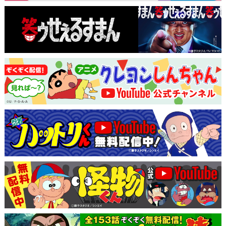
2019
SUPER SHIRO
からかい上手の高木さん2
2018
からかい上手の高木さん
2017
クレヨンしんちゃん外伝 お・お・お・のし
んのすけ
笑ゥせぇるすまんNEW
クレヨンしんちゃん外伝 家族連れ狼