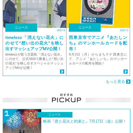
ニュース
ニュース
2026.7.9
2026.7.3
timelesz「消えない花⽕」に
西東京市でアニメ『あたしン
のせて“想い出の花⽕”を映し
ち』のマンホールカードを配
出すマッシュアップMV公開！
布！
timeleszが歌う主題歌「消えない花⽕」
8月3日（月）からまちテナ西東京に
にのせて、公式SNSで募集した“想い出
て、アニメ『あたしンち』のマンホー
の花⽕”を映し出すスペシャルマッシュ
ルカードの配布を開始！
アップMVが公開！
もっと見る
ニュース
映画『君と花火と約束と』7月17日（金）公開！