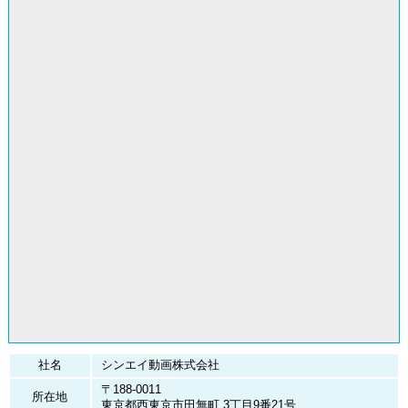
僕の心のヤバイやつ 第2期
2023
ビックリメン
僕の心のヤバイやつ
2022
ちみも
iiiあいすくりん2
カッコウの許嫁
社名
シンエイ動画株式会社
〒188-0011
所在地
からかい上手の高木さん3
東京都西東京市田無町 3丁目9番21号