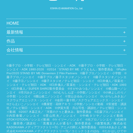
©SHIN-EI ANIMATION Co., Ltd.
HOME
最新情報
＋
作品
＋
会社情報
＋
©藤子プロ・小学館・テレビ朝日・シンエイ・ADK ©藤子プロ・小学館・テレビ朝日・
シンエイ・ADK 1980-2026 ©2014「STAND BY ME ドラえもん」製作委員会 ©Fujiko
Pro/2020 STAND BY ME Doraemon 2 Film Partners ©藤子プロ／シンエイ・小学館 ©
藤子プロ／シンエイ ©藤子プロ／藤子スタジオ／シンエイ ©藤子スタジオ／シンエ
イ ©藤子Ⓐ／シンエイ ©藤子スタジオ／テレビ朝日・シンエイ ©臼井儀人／双葉社・
シンエイ・テレビ朝日・ADK ©臼井儀人／双葉社・シンエイ・テレビ朝日・ADK 1993
ｰ ©臼井儀人／SUPER SHIRO製作委員会 ©すがやみつる／シンエイ ©横山隆一／シ
ンエイ ©市川みさこ／シンエイ ©のむらしんぼ・小学館／シンエイ ©小林よしのり／
小学館・シンエイ ©園山俊二／シンエイ ©室山まゆみ／シンエイ ©いがらしみきお／
スクウェアエニックス・シンエイ ©金田一蓮十郎／スクウェアエニックス・シンエイ
©けらえいこ／シンエイ ©雁屋哲・花咲アキラ・小学館／シンエイ動画 ©安達哲・講談
社／テレビ朝日・シンエイ・ADK ©伊賀大晃・月山可也・講談社／テレビ朝日・シンエ
イ動画 ©2007 木暮正夫／「河童のクゥと夏休み」製作委員会 ©石森プロ／シンエイ
©内田春菊／シンエイ ©景山民夫／シンエイ ©中崎タツヤ／シンエイ動画
©︎TOKYOTOON／シンエイ動画 ©ケイツー／シンエイ ©光プロ／シンエイ ©石崎洋
司・藤田香／講談社・「黒魔女さんが通る!!」製作委員会 ©森繁拓真／株式会社
KADOKAWA メディアファクトリー刊・アニメの関くん製作委員会 ©2014水あさと／株
式会社KADOKAWA メディアファクトリー刊／コミックうまのほね ©たかはしひでや