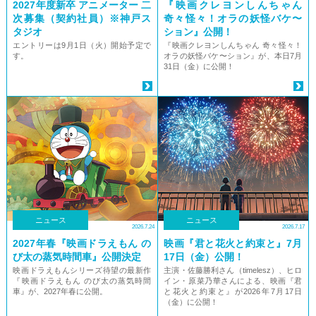
2027年度新卒 アニメーター 二
『映画クレヨンしんちゃん
次募集（契約社員）※神戸ス
奇々怪々！オラの妖怪バケ〜
タジオ
ション』公開！
エントリーは9月1日（火）開始予定で
『映画クレヨンしんちゃん 奇々怪々！
す。
オラの妖怪バケ〜ション』が、本日7月
31日（金）に公開！
ニュース
ニュース
2026.7.24
2026.7.17
2027年春『映画ドラえもん の
映画『君と花火と約束と』7月
び太の蒸気時間車』公開決定
17日（金）公開！
映画ドラえもんシリーズ待望の最新作
主演・佐藤勝利さん（timelesz）、ヒロ
『映画ドラえもん のび太の蒸気時間
イン・原菜乃華さんによる、映画『君
車』が、2027年春に公開。
と花火と約束と』が2026年7月17日
（金）に公開！