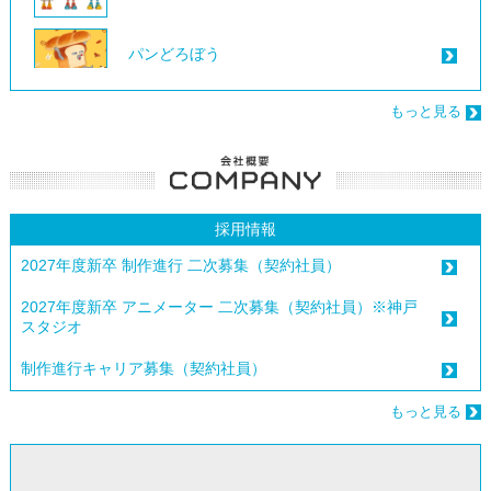
パンどろぼう
もっと見る
これ描いて死ね
2025
野原ひろし 昼メシの流儀
採用情報
2027年度新卒 制作進行 二次募集（契約社員）
MUZIK TIGER In the Forest
2027年度新卒 アニメーター 二次募集（契約社員）※神戸
スタジオ
雨と君と
制作進行キャリア募集（契約社員）
銀河特急 ミルキー☆サブウェイ
もっと見る
2024
休日のわるものさん