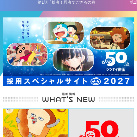
第1話「拙者！忍者でござるの巻」
第