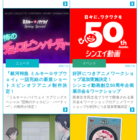
ニュース
イベント
2026.7.13
2026.7.10
『銀河特急 ミルキー☆サブウ
好評につきアニメワークショ
ェイ』一話完結の新規ショー
ップ追加実施決定！
トスピンオフアニメ制作決
シンエイ動画創立50周年企画
定！
展示会＆ワークショップ
『ミルキー☆バイウェイ スプリングス
西東京市民文化プラザで開催される展
ペシャル "恐怖のチェロビン・パーティ
示会＆ワークショップのアニメワーク
ー"』の制作が決定！
ショップが好評につき追加実施決定！