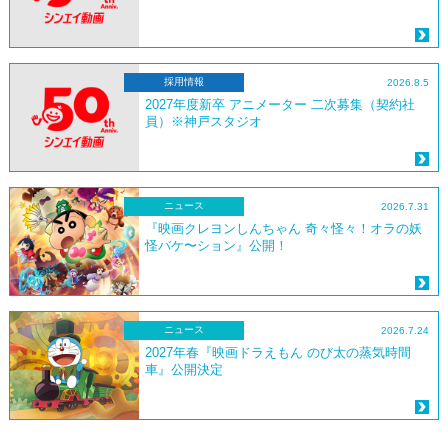
採用情報
2026.8.5
2027年度新卒 アニメーター 二次募集（契約社
員）※神戸スタジオ
ニュース
2026.7.31
『映画クレヨンしんちゃん 奇々怪々！オラの妖
怪バケ〜ション』公開！
ニュース
2026.7.24
2027年春『映画ドラえもん のび太の蒸気時間
車』公開決定