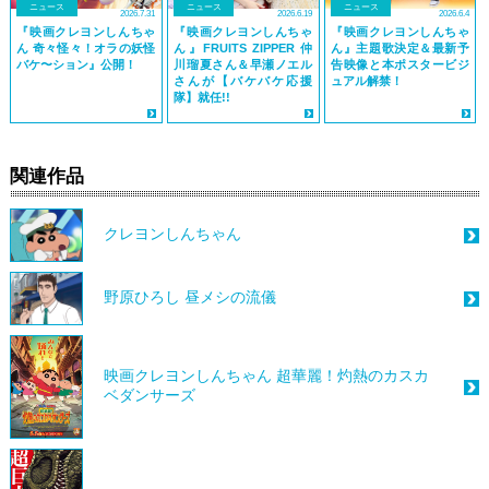
ニュース
ニュース
ニュース
2026.7.31
2026.6.19
2026.6.4
『映画クレヨンしんちゃ
『映画クレヨンしんちゃ
『映画クレヨンしんちゃ
ん 奇々怪々！オラの妖怪
ん』FRUITS ZIPPER 仲
ん』主題歌決定＆最新予
バケ〜ション』公開！
川瑠夏さん＆早瀬ノエル
告映像と本ポスタービジ
さんが【バケバケ応援
ュアル解禁！
隊】就任!!
関連作品
クレヨンしんちゃん
野原ひろし 昼メシの流儀
映画クレヨンしんちゃん 超華麗！灼熱のカスカ
ベダンサーズ