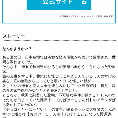
©臼井儀人／双葉社・シンエイ・テレビ朝日・ADK 2026
ストーリー
なんかようかい？
ある夏の日、日本各地では奇妙な怪奇現象が相次いで目撃され、世
間を賑わせていた。
そんな中、帰省で秋田県のひろしの実家へ向かうことになった野原
家。
旅の支度をする中、呑気に妖怪ごっこを楽しんでいるしんのすけの
姿を、庭の物陰からこっそりと覗いている怪しい影が――。
久しぶりの帰省と花火大会を楽しみにしていた野原家は、祖父・銀
の介の家で穏やかなひとときを過ごしていた。
ところが、秋田に到着した翌朝、不可解な事件が起きる！ しんのす
けたちが泊まっていた部屋中に【おばけーしょん村】のチラシがば
ら撒かれていたのだ。
「チョコビたべほーだい！」の文字が躍るチラシに大興奮のしんの
すけに頼まれ【おばけーしょん村】に行くこととなった野原家一