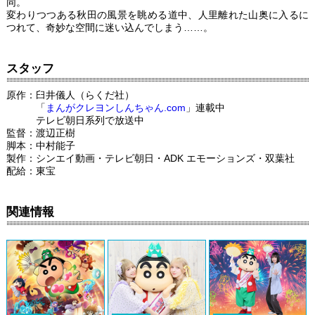
同。
変わりつつある秋田の風景を眺める道中、人里離れた山奥に入るに
つれて、奇妙な空間に迷い込んでしまう……。
スタッフ
原作：臼井儀人（らくだ社）
「
まんがクレヨンしんちゃん.com
」連載中
テレビ朝日系列で放送中
監督：渡辺正樹
脚本：中村能子
製作：シンエイ動画・テレビ朝日・ADK エモーションズ・双葉社
配給：東宝
関連情報