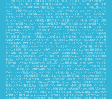
イ ©藤子Ⓐ／シンエイ ©藤子スタジオ／テレビ朝日・シンエイ ©臼井儀人／双葉社・
シンエイ・テレビ朝日・ADK ©臼井儀人／双葉社・シンエイ・テレビ朝日・ADK 1993
ｰ ©臼井儀人／SUPER SHIRO製作委員会 ©すがやみつる／シンエイ ©横山隆一／シ
ンエイ ©市川みさこ／シンエイ ©のむらしんぼ・小学館／シンエイ ©小林よしのり／
小学館・シンエイ ©園山俊二／シンエイ ©室山まゆみ／シンエイ ©いがらしみきお／
スクウェアエニックス・シンエイ ©金田一蓮十郎／スクウェアエニックス・シンエイ
©けらえいこ／シンエイ ©雁屋哲・花咲アキラ・小学館／シンエイ動画 ©安達哲・講談
社／テレビ朝日・シンエイ・ADK ©伊賀大晃・月山可也・講談社／テレビ朝日・シンエ
イ動画 ©2007 木暮正夫／「河童のクゥと夏休み」製作委員会 ©石森プロ／シンエイ
©内田春菊／シンエイ ©景山民夫／シンエイ ©中崎タツヤ／シンエイ動画
©︎TOKYOTOON／シンエイ動画 ©ケイツー／シンエイ ©光プロ／シンエイ ©石崎洋
司・藤田香／講談社・「黒魔女さんが通る!!」製作委員会 ©森繁拓真／株式会社
KADOKAWA メディアファクトリー刊・アニメの関くん製作委員会 ©2014水あさと／株
式会社KADOKAWA メディアファクトリー刊／コミックうまのほね ©たかはしひでや
す・小学館／怪盗ジョーカープロジェクト ©ゆうきゆう・ソウ／少年画報社・For All ©
シンエイ動画・日本コロムビア ©藤子スタジオ／笑ゥせぇるすまんNEW製作委員会 ©
香月日輪・深山和香・講談社／妖アパ住人組合 ©2018 山本崇一朗・小学館／からかい
上手の高木さん製作委員会 ©2019 山本崇一朗・小学館／からかい上手の高木さん2製作
委員会 ©2022 山本崇一朗・小学館／からかい上手の高木さん3製作委員会 ©2022 山
本崇一朗・小学館／劇場版からかい上手の高木さん製作委員会 ©PIKACHIN・テレビ東
京 ©森下裕美・OOP／Team Goma ©Y.A／MFブックス／「八男って、それはないでし
ょう！ 」製作委員会 ©TRYWORKS/ち～むカピバラさん ©︎Idolls! Project ©見里朝希
JGH・シンエイ動画／モルカーズ ©シンエイ動画／あいすくりんs ©シンエイ動画／あ
いすくりんs2 ©羅川真里茂・講談社／ましろのおと製作委員会 ©SQUARE ENIX／す
ばらしきこのせかい製作委員会・MBS ©吉河美希・講談社／カッコウの許嫁製作委員
会 ©シンエイ／西武鉄道 ©kimezo/DENTSU・shin-ei ©ちみも ©桜井のりお（秋田
書店）／僕ヤバ製作委員会 ©森川侑／SQUARE ENIX・今日は休日委員会 ©ロッテ・
ビックリマンプロジェクト／ビックリメン製作委員会 ©黒柳徹子／2023映画「窓ぎわの
トットちゃん」製作委員会 ©亀山陽平／タイタン工業 ©MUZIK TIGER / DAEWON
MEDIA / SHIN-EI. All rights reserved. ©2001 いしいしんじ／新潮社 ©2025映画「トリ
ツカレ男」製作委員会 ©二階堂幸・講談社／雨と君と製作委員会 ©武田一義・白泉社
／2025「ペリリュー －楽園のゲルニカ－」製作委員会 ©臼井儀人・塚原洋一／「野原
ひろし 昼メシの流儀」製作委員会 ©とよ田みのる／小学館／王島南高校漫研 ©映画
「君と花火と約束と」製作委員会 ©柴⽥ケイコ・KADOKAWA/パンどろぼう製作委員
会 ©MOZU STUDIOS・シンエイ/ポップパップポルターズ © CREATIVE YOKO/TVア