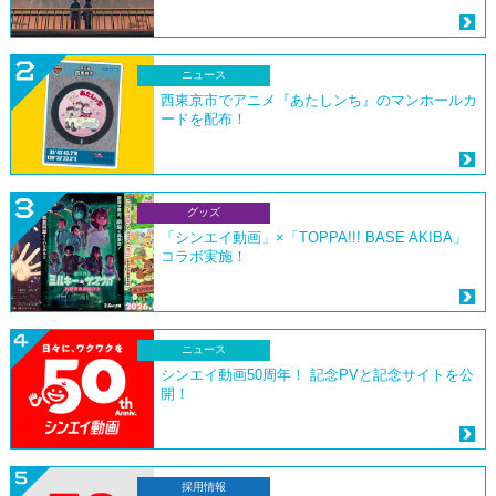
ニュース
西東京市でアニメ『あたしンち』のマンホールカ
ードを配布！
グッズ
「シンエイ動画」×「TOPPA!!! BASE AKIBA」
コラボ実施！
ニュース
シンエイ動画50周年！ 記念PVと記念サイトを公
開！
採用情報