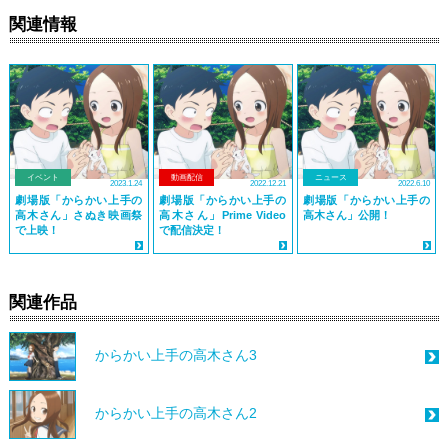
関連情報
イベント
動画配信
ニュース
2023.1.24
2022.12.21
2022.6.10
劇場版「からかい上手の
劇場版「からかい上手の
劇場版「からかい上手の
高木さん」さぬき映画祭
高木さん」Prime Video
高木さん」公開！
で上映！
で配信決定！
関連作品
からかい上手の高木さん3
からかい上手の高木さん2