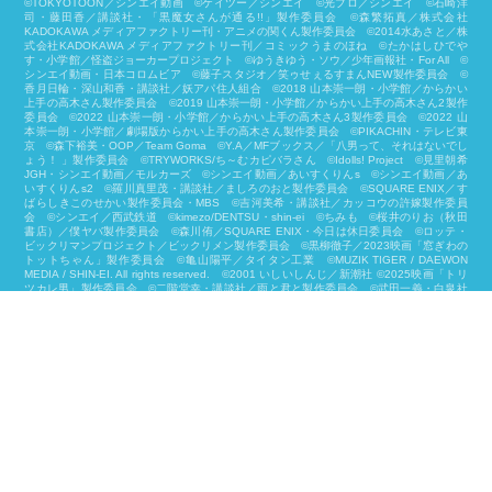
©︎TOKYOTOON／シンエイ動画 ©ケイツー／シンエイ ©光プロ／シンエイ ©石崎洋
司・藤田香／講談社・「黒魔女さんが通る!!」製作委員会 ©森繁拓真／株式会社
KADOKAWA メディアファクトリー刊・アニメの関くん製作委員会 ©2014水あさと／株
式会社KADOKAWA メディアファクトリー刊／コミックうまのほね ©たかはしひでや
す・小学館／怪盗ジョーカープロジェクト ©ゆうきゆう・ソウ／少年画報社・For All ©
シンエイ動画・日本コロムビア ©藤子スタジオ／笑ゥせぇるすまんNEW製作委員会 ©
香月日輪・深山和香・講談社／妖アパ住人組合 ©2018 山本崇一朗・小学館／からかい
上手の高木さん製作委員会 ©2019 山本崇一朗・小学館／からかい上手の高木さん2製作
委員会 ©2022 山本崇一朗・小学館／からかい上手の高木さん3製作委員会 ©2022 山
本崇一朗・小学館／劇場版からかい上手の高木さん製作委員会 ©PIKACHIN・テレビ東
京 ©森下裕美・OOP／Team Goma ©Y.A／MFブックス／「八男って、それはないでし
ょう！ 」製作委員会 ©TRYWORKS/ち～むカピバラさん ©︎Idolls! Project ©見里朝希
JGH・シンエイ動画／モルカーズ ©シンエイ動画／あいすくりんs ©シンエイ動画／あ
いすくりんs2 ©羅川真里茂・講談社／ましろのおと製作委員会 ©SQUARE ENIX／す
ばらしきこのせかい製作委員会・MBS ©吉河美希・講談社／カッコウの許嫁製作委員
会 ©シンエイ／西武鉄道 ©kimezo/DENTSU・shin-ei ©ちみも ©桜井のりお（秋田
書店）／僕ヤバ製作委員会 ©森川侑／SQUARE ENIX・今日は休日委員会 ©ロッテ・
ビックリマンプロジェクト／ビックリメン製作委員会 ©黒柳徹子／2023映画「窓ぎわの
トットちゃん」製作委員会 ©亀山陽平／タイタン工業 ©MUZIK TIGER / DAEWON
MEDIA / SHIN-EI. All rights reserved. ©2001 いしいしんじ／新潮社 ©2025映画「トリ
ツカレ男」製作委員会 ©二階堂幸・講談社／雨と君と製作委員会 ©武田一義・白泉社
／2025「ペリリュー －楽園のゲルニカ－」製作委員会 ©臼井儀人・塚原洋一／「野原
ひろし 昼メシの流儀」製作委員会 ©とよ田みのる／小学館／王島南高校漫研 ©映画
「君と花火と約束と」製作委員会 ©柴⽥ケイコ・KADOKAWA/パンどろぼう製作委員
会 ©MOZU STUDIOS・シンエイ/ポップパップポルターズ © CREATIVE YOKO/TVア
ニメ『しろたん』製作委員会 ©シンエイ