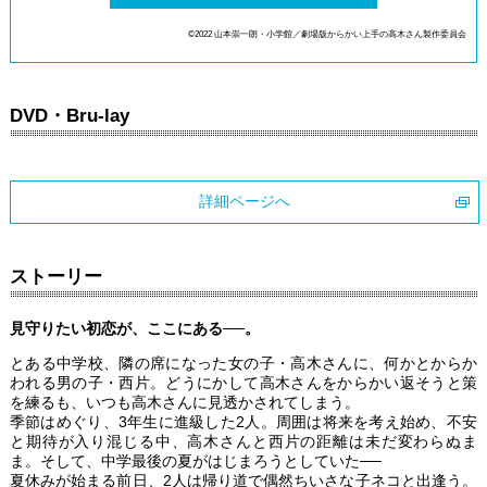
©2022 山本崇一朗・小学館／劇場版からかい上手の高木さん製作委員会
DVD・Bru-lay
詳細ページへ
ストーリー
見守りたい初恋が、ここにある──。
とある中学校、隣の席になった女の子・高木さんに、何かとからか
われる男の子・西片。どうにかして高木さんをからかい返そうと策
を練るも、いつも高木さんに見透かされてしまう。
季節はめぐり、3年生に進級した2人。周囲は将来を考え始め、不安
と期待が入り混じる中、高木さんと西片の距離は未だ変わらぬま
ま。そして、中学最後の夏がはじまろうとしていた──
夏休みが始まる前日、2人は帰り道で偶然ちいさな子ネコと出逢う。