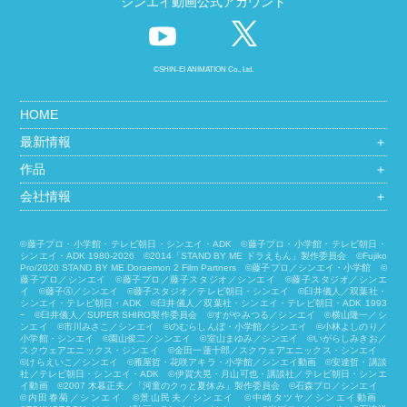
シンエイ動画公式アカウント
©SHIN-EI ANIMATION Co., Ltd.
HOME
最新情報
＋
作品
＋
会社情報
＋
©藤子プロ・小学館・テレビ朝日・シンエイ・ADK ©藤子プロ・小学館・テレビ朝日・
シンエイ・ADK 1980-2026 ©2014「STAND BY ME ドラえもん」製作委員会 ©Fujiko
Pro/2020 STAND BY ME Doraemon 2 Film Partners ©藤子プロ／シンエイ・小学館 ©
藤子プロ／シンエイ ©藤子プロ／藤子スタジオ／シンエイ ©藤子スタジオ／シンエ
イ ©藤子Ⓐ／シンエイ ©藤子スタジオ／テレビ朝日・シンエイ ©臼井儀人／双葉社・
シンエイ・テレビ朝日・ADK ©臼井儀人／双葉社・シンエイ・テレビ朝日・ADK 1993
ｰ ©臼井儀人／SUPER SHIRO製作委員会 ©すがやみつる／シンエイ ©横山隆一／シ
ンエイ ©市川みさこ／シンエイ ©のむらしんぼ・小学館／シンエイ ©小林よしのり／
小学館・シンエイ ©園山俊二／シンエイ ©室山まゆみ／シンエイ ©いがらしみきお／
スクウェアエニックス・シンエイ ©金田一蓮十郎／スクウェアエニックス・シンエイ
©けらえいこ／シンエイ ©雁屋哲・花咲アキラ・小学館／シンエイ動画 ©安達哲・講談
社／テレビ朝日・シンエイ・ADK ©伊賀大晃・月山可也・講談社／テレビ朝日・シンエ
イ動画 ©2007 木暮正夫／「河童のクゥと夏休み」製作委員会 ©石森プロ／シンエイ
©内田春菊／シンエイ ©景山民夫／シンエイ ©中崎タツヤ／シンエイ動画