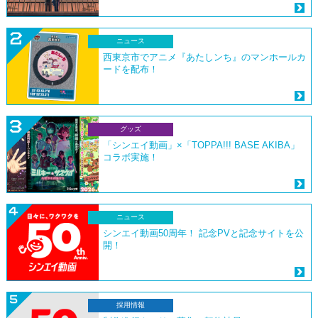
ニュース
西東京市でアニメ『あたしンち』のマンホールカ
ードを配布！
グッズ
「シンエイ動画」×「TOPPA!!! BASE AKIBA」
コラボ実施！
ニュース
シンエイ動画50周年！ 記念PVと記念サイトを公
開！
採用情報