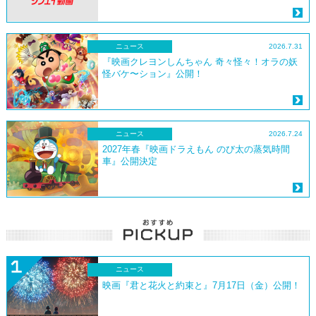
ニュース
2026.7.31
『映画クレヨンしんちゃん 奇々怪々！オラの妖
怪バケ〜ション』公開！
ニュース
2026.7.24
2027年春『映画ドラえもん のび太の蒸気時間
車』公開決定
ニュース
映画『君と花火と約束と』7月17日（金）公開！