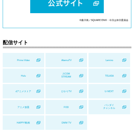
©森川侑／SQUARE ENIX・今日は休日委員会
配信サイト
Prime Video
AbemaTV
Lemino
J:COM
Hulu
TELASA
STREAM
dアニメストア
ひかりTV
U-NEXT
バンダイ
アニメ放題
FOD
チャンネル
HAPPY!動画
DMM TV