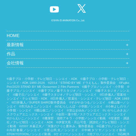
©SHIN-EI ANIMATION Co., Ltd.
HOME
最新情報
＋
作品
＋
会社情報
＋
©藤子プロ・小学館・テレビ朝日・シンエイ・ADK ©藤子プロ・小学館・テレビ朝日・
シンエイ・ADK 1980-2026 ©2014「STAND BY ME ドラえもん」製作委員会 ©Fujiko
Pro/2020 STAND BY ME Doraemon 2 Film Partners ©藤子プロ／シンエイ・小学館 ©
藤子プロ／シンエイ ©藤子プロ／藤子スタジオ／シンエイ ©藤子スタジオ／シンエ
イ ©藤子Ⓐ／シンエイ ©藤子スタジオ／テレビ朝日・シンエイ ©臼井儀人／双葉社・
シンエイ・テレビ朝日・ADK ©臼井儀人／双葉社・シンエイ・テレビ朝日・ADK 1993
ｰ ©臼井儀人／SUPER SHIRO製作委員会 ©すがやみつる／シンエイ ©横山隆一／シ
ンエイ ©市川みさこ／シンエイ ©のむらしんぼ・小学館／シンエイ ©小林よしのり／
小学館・シンエイ ©園山俊二／シンエイ ©室山まゆみ／シンエイ ©いがらしみきお／
スクウェアエニックス・シンエイ ©金田一蓮十郎／スクウェアエニックス・シンエイ
©けらえいこ／シンエイ ©雁屋哲・花咲アキラ・小学館／シンエイ動画 ©安達哲・講談
社／テレビ朝日・シンエイ・ADK ©伊賀大晃・月山可也・講談社／テレビ朝日・シンエ
イ動画 ©2007 木暮正夫／「河童のクゥと夏休み」製作委員会 ©石森プロ／シンエイ
©内田春菊／シンエイ ©景山民夫／シンエイ ©中崎タツヤ／シンエイ動画
©︎TOKYOTOON／シンエイ動画 ©ケイツー／シンエイ ©光プロ／シンエイ ©石崎洋