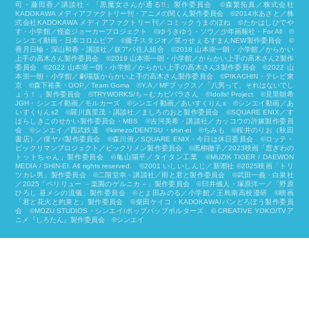
司・藤田香／講談社・「黒魔女さんが通る!!」製作委員会 ©森繁拓真／株式会社
KADOKAWA メディアファクトリー刊・アニメの関くん製作委員会 ©2014水あさと／株
式会社KADOKAWA メディアファクトリー刊／コミックうまのほね ©たかはしひでや
す・小学館／怪盗ジョーカープロジェクト ©ゆうきゆう・ソウ／少年画報社・For All ©
シンエイ動画・日本コロムビア ©藤子スタジオ／笑ゥせぇるすまんNEW製作委員会 ©
香月日輪・深山和香・講談社／妖アパ住人組合 ©2018 山本崇一朗・小学館／からかい
上手の高木さん製作委員会 ©2019 山本崇一朗・小学館／からかい上手の高木さん2製作
委員会 ©2022 山本崇一朗・小学館／からかい上手の高木さん3製作委員会 ©2022 山
本崇一朗・小学館／劇場版からかい上手の高木さん製作委員会 ©PIKACHIN・テレビ東
京 ©森下裕美・OOP／Team Goma ©Y.A／MFブックス／「八男って、それはないでし
ょう！ 」製作委員会 ©TRYWORKS/ち～むカピバラさん ©︎Idolls! Project ©見里朝希
JGH・シンエイ動画／モルカーズ ©シンエイ動画／あいすくりんs ©シンエイ動画／あ
いすくりんs2 ©羅川真里茂・講談社／ましろのおと製作委員会 ©SQUARE ENIX／す
ばらしきこのせかい製作委員会・MBS ©吉河美希・講談社／カッコウの許嫁製作委員
会 ©シンエイ／西武鉄道 ©kimezo/DENTSU・shin-ei ©ちみも ©桜井のりお（秋田
書店）／僕ヤバ製作委員会 ©森川侑／SQUARE ENIX・今日は休日委員会 ©ロッテ・
ビックリマンプロジェクト／ビックリメン製作委員会 ©黒柳徹子／2023映画「窓ぎわの
トットちゃん」製作委員会 ©亀山陽平／タイタン工業 ©MUZIK TIGER / DAEWON
MEDIA / SHIN-EI. All rights reserved. ©2001 いしいしんじ／新潮社 ©2025映画「トリ
ツカレ男」製作委員会 ©二階堂幸・講談社／雨と君と製作委員会 ©武田一義・白泉社
／2025「ペリリュー －楽園のゲルニカ－」製作委員会 ©臼井儀人・塚原洋一／「野原
ひろし 昼メシの流儀」製作委員会 ©とよ田みのる／小学館／王島南高校漫研 ©映画
「君と花火と約束と」製作委員会 ©柴⽥ケイコ・KADOKAWA/パンどろぼう製作委員
会 ©MOZU STUDIOS・シンエイ/ポップパップポルターズ © CREATIVE YOKO/TVア
ニメ『しろたん』製作委員会 ©シンエイ