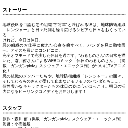
ストーリー
地球侵略を目論む悪の組織で“将軍”と呼ばれる彼は、地球防衛組織
「レンジャー」と日々死闘を繰り広げるシビアな日々をおくってい
る──。
けれど、今日は休日。
悪の組織のお仕事に疲れた心身を癒すべく、パンダを見に動物園
へ、アイスを買いにコンビニに。
完全オフモードで充実した休日を過ごす、“わるものさん”の日常を描
いた、森川侑さんによるWEBコミック「休日のわるものさん」（掲
載「ガンガンpixiv」スクウェア・エニックス刊）がついにTVアニメ
化！
悪の組織のメンバーたちや、地球防衛組織「レンジャー」の面々、
そしてわるものさんが愛して止まないモフモフのパンダたち……。
個性豊かなキャラクターたちの休日の姿に心がほっこり。明日の活
力になるヒーリングコメディをお届けします！
スタッフ
原作：森川 侑（掲載「ガンガンpixiv」スクウェア・エニックス刊）
監督：小高義規