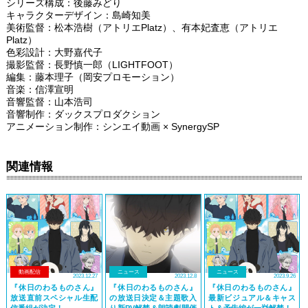
シリーズ構成：後藤みどり
キャラクターデザイン：島崎知美
美術監督：松本浩樹（アトリエPlatz）、有本妃査恵（アトリエ
Platz）
色彩設計：大野嘉代子
撮影監督：長野慎一郎（LIGHTFOOT）
編集：藤本理子（岡安プロモーション）
音楽：信澤宣明
音響監督：山本浩司
音響制作：ダックスプロダクション
アニメーション制作：シンエイ動画 × SynergySP
関連情報
動画配信
ニュース
ニュース
2023.12.27
2023.12.8
2023.9.26
『休日のわるものさん』
『休日のわるものさん』
『休日のわるものさん』
放送直前スペシャル生配
の放送日決定＆主題歌入
最新ビジュアル＆キャス
信番組が決定！
り新PV解禁＆朗読劇開催
ト＆予告編が一挙解禁！