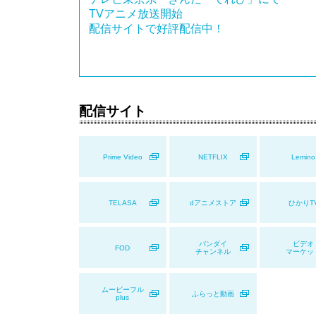
TVアニメ放送開始
配信サイトで好評配信中！
配信サイト
Prime Video
NETFLIX
Lemino
TELASA
dアニメストア
ひかりT
バンダイ
ビデオ
FOD
チャンネル
マーケッ
ムービーフル
ふらっと動画
plus