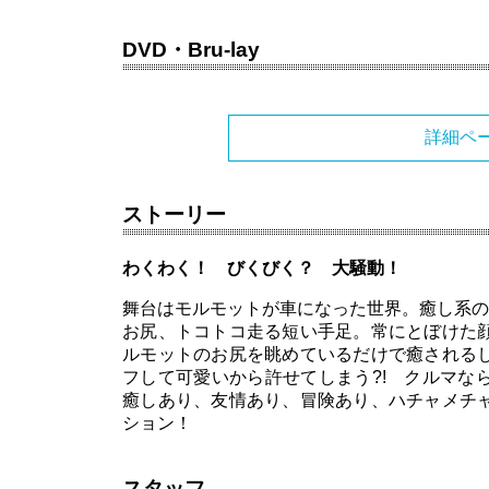
DVD・Bru-lay
詳細ペ
ストーリー
わくわく！ びくびく？ 大騒動！
舞台はモルモットが車になった世界。癒し系の
お尻、トコトコ走る短い手足。常にとぼけた
ルモットのお尻を眺めているだけで癒される
フして可愛いから許せてしまう?! クルマな
癒しあり、友情あり、冒険あり、ハチャメチ
ション！
スタッフ