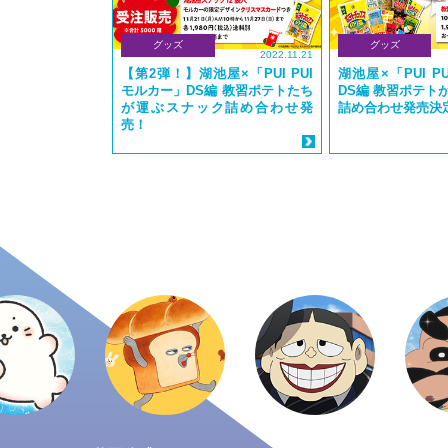
グッズ
グッズ
2022.11.21
【第2弾！】湖池屋×「PUI PUI
湖池屋×「PUI P
モルカー」DS編 教習ポテトたち
DS編 教習ポテト
が運ぶスナック詰め合わせ発
詰め合わせ発売決
売！