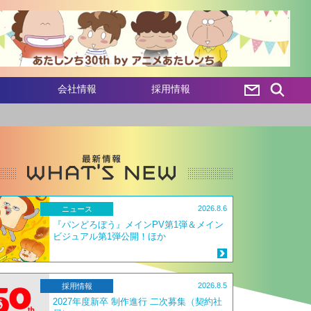
会社情報
採用情報
2026.8.6
ニュース
『パンどろぼう』メインPV第1弾＆メイン
ビジュアル第1弾公開！ほか
2026.8.5
採用情報
2027年度新卒 制作進行 二次募集（契約社