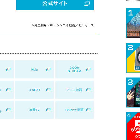
©見里朝希JGH・シンエイ動画／モルカーズ
J:COM
Hulu
STREAM
V
U-NEXT
アニメ放題
楽天TV
HAPPY!動画
ト