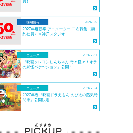
員）
2026.8.5
採用情報
2027年度新卒 アニメーター 二次募集（契
約社員）※神戸スタジオ
2026.7.31
ニュース
『映画クレヨンしんちゃん 奇々怪々！オラ
の妖怪バケ〜ション』公開！
2026.7.24
ニュース
2027年春『映画ドラえもん のび太の蒸気時
間車』公開決定