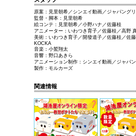
原案：見里朝希／シンエイ動画／ジャパングリ
監督・脚本：見里朝希
絵コンテ：見里朝希／小野ハナ／佐藤桂
アニメーター：いわつき育子／佐藤桂／高野 
美術：いわつき育子／開發道子／佐藤桂／佐藤
KOCKA
音楽：小鷲翔太
音響：野口あきら
アニメーション制作：シンエイ動画／ジャパン
製作：モルカーズ
関連情報