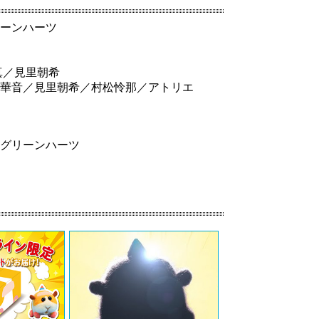
ーンハーツ
真／見里朝希
華音／見里朝希／村松怜那／アトリエ
グリーンハーツ