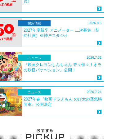
員）
2026.8.5
採用情報
2027年度新卒 アニメーター 二次募集（契
約社員）※神戸スタジオ
2026.7.31
ニュース
『映画クレヨンしんちゃん 奇々怪々！オラ
の妖怪バケ〜ション』公開！
2026.7.24
ニュース
2027年春『映画ドラえもん のび太の蒸気時
間車』公開決定