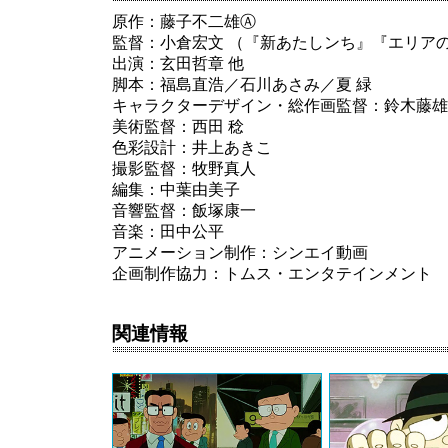
原作：藤子不二雄Ⓐ
監督：小倉宏文 （『新あたしンち』『エリア
出演：玄田哲章 他
脚本：福島直浩／石川あさみ／夏 緑
キャラクターデザイン・総作画監督：鈴木藤雄
美術監督：西田 稔
色彩設計：井上あきこ
撮影監督：牧野真人
編集：中葉由美子
音響監督：飯塚康一
音楽：田中公平
アニメーション制作：シンエイ動画
企画制作協力：トムス・エンタテインメント
関連情報