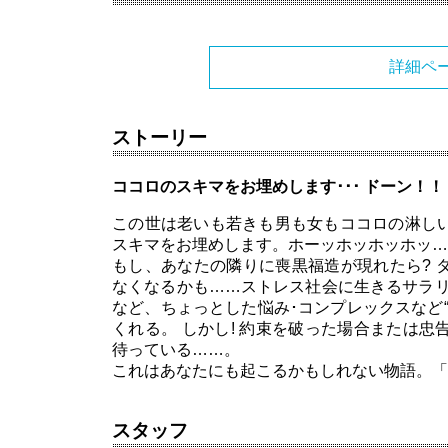
詳細ペ
ストーリー
ココロのスキマをお埋めします･･･ ドーン！
この世は老いも若きも男も女もココロの淋し
スキマをお埋めします。ホーッホッホッホッ…
もし、あなたの隣りに喪黒福造が現れたら? 
なくなるかも……ストレス社会に生きるサラリ
など、ちょっとした悩み･コンプレックスなど
くれる。 しかし! 約束を破った場合または
待っている……。
これはあなたにも起こるかもしれない物語。「ド
スタッフ