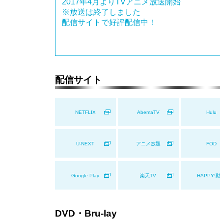
2017年4月よりTVアニメ放送開始
※放送は終了しました
配信サイトで好評配信中！
配信サイト
NETFLIX
AbemaTV
Hulu
U-NEXT
アニメ放題
FOD
Google Play
楽天TV
HAPPY!
DVD・Bru-lay