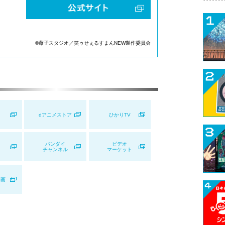
©藤子スタジオ／笑ゥせぇるすまんNEW製作委員会
dアニメストア
ひかりTV
バンダイ
ビデオ
チャンネル
マーケット
動画