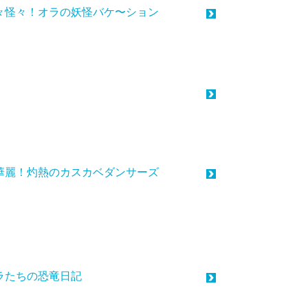
々怪々！オラの妖怪バケ〜ション
華麗！灼熱のカスカベダンサーズ
ラたちの恐竜日記