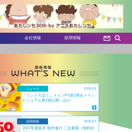
会社情報
採用情報
2026.8.6
ニュース
『パンどろぼう』メインPV第1弾＆メイン
ビジュアル第1弾公開！ほか
2026.8.5
採用情報
2027年度新卒 制作進行 二次募集（契約社