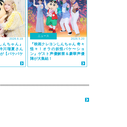
ニュース
2026.6.19
2026.5.20
しんちゃん』
『映画クレヨンしんちゃん 奇々
ER 仲川瑠夏さん
怪々！オラの妖怪バケ〜ショ
が【バケバケ
ン』ゲスト声優解禁＆豪華声優
陣が大集結！