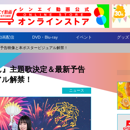
動画配信
DVD・Blu-ray
イベント
グッズ
予告映像と本ポスタービジュアル解禁！
ん』主題歌決定＆最新予告
アル解禁！
ニュース