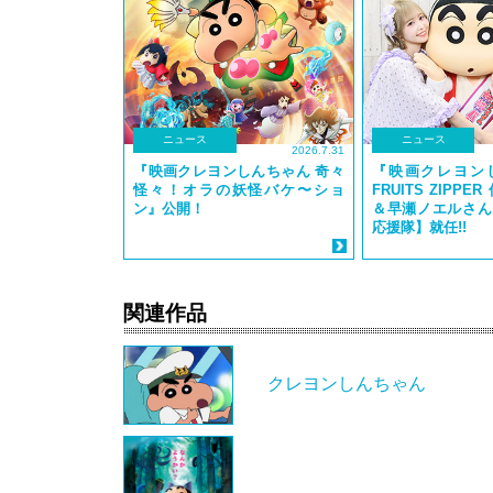
ニュース
ニュース
2026.7.31
『映画クレヨンしんちゃん 奇々
『映画クレヨン
怪々！オラの妖怪バケ〜ショ
FRUITS ZIPP
ン』公開！
＆早瀬ノエルさん
応援隊】就任!!
関連作品
クレヨンしんちゃん