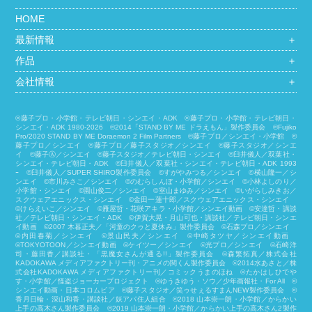
HOME
最新情報
＋
作品
＋
会社情報
＋
©藤子プロ・小学館・テレビ朝日・シンエイ・ADK ©藤子プロ・小学館・テレビ朝日・
シンエイ・ADK 1980-2026 ©2014「STAND BY ME ドラえもん」製作委員会 ©Fujiko
Pro/2020 STAND BY ME Doraemon 2 Film Partners ©藤子プロ／シンエイ・小学館 ©
藤子プロ／シンエイ ©藤子プロ／藤子スタジオ／シンエイ ©藤子スタジオ／シンエ
イ ©藤子Ⓐ／シンエイ ©藤子スタジオ／テレビ朝日・シンエイ ©臼井儀人／双葉社・
シンエイ・テレビ朝日・ADK ©臼井儀人／双葉社・シンエイ・テレビ朝日・ADK 1993
ｰ ©臼井儀人／SUPER SHIRO製作委員会 ©すがやみつる／シンエイ ©横山隆一／シ
ンエイ ©市川みさこ／シンエイ ©のむらしんぼ・小学館／シンエイ ©小林よしのり／
小学館・シンエイ ©園山俊二／シンエイ ©室山まゆみ／シンエイ ©いがらしみきお／
スクウェアエニックス・シンエイ ©金田一蓮十郎／スクウェアエニックス・シンエイ
©けらえいこ／シンエイ ©雁屋哲・花咲アキラ・小学館／シンエイ動画 ©安達哲・講談
社／テレビ朝日・シンエイ・ADK ©伊賀大晃・月山可也・講談社／テレビ朝日・シンエ
イ動画 ©2007 木暮正夫／「河童のクゥと夏休み」製作委員会 ©石森プロ／シンエイ
©内田春菊／シンエイ ©景山民夫／シンエイ ©中崎タツヤ／シンエイ動画
©︎TOKYOTOON／シンエイ動画 ©ケイツー／シンエイ ©光プロ／シンエイ ©石崎洋
司・藤田香／講談社・「黒魔女さんが通る!!」製作委員会 ©森繁拓真／株式会社
KADOKAWA メディアファクトリー刊・アニメの関くん製作委員会 ©2014水あさと／株
式会社KADOKAWA メディアファクトリー刊／コミックうまのほね ©たかはしひでや
す・小学館／怪盗ジョーカープロジェクト ©ゆうきゆう・ソウ／少年画報社・For All ©
シンエイ動画・日本コロムビア ©藤子スタジオ／笑ゥせぇるすまんNEW製作委員会 ©
香月日輪・深山和香・講談社／妖アパ住人組合 ©2018 山本崇一朗・小学館／からかい
上手の高木さん製作委員会 ©2019 山本崇一朗・小学館／からかい上手の高木さん2製作