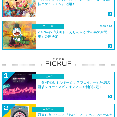
怪バケ〜ション』公開！
ニュース
2026.7.24
2027年春『映画ドラえもん のび太の蒸気時間
車』公開決定
ニュース
『銀河特急 ミルキー☆サブウェイ』一話完結の
新規ショートスピンオフアニメ制作決定！
ニュース
西東京市でアニメ『あたしンち』のマンホールカ