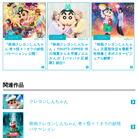
ニュース
ニュース
ニュース
2026.7.31
2026.6.19
2026.6.4
『映画クレヨンしんちゃ
『映画クレヨンしんちゃ
『映画クレヨンしんちゃ
ん 奇々怪々！オラの妖怪
ん』FRUITS ZIPPER 仲
ん』主題歌決定＆最新予
バケ〜ション』公開！
川瑠夏さん＆早瀬ノエル
告映像と本ポスタービジ
さんが【バケバケ応援
ュアル解禁！
隊】就任!!
関連作品
クレヨンしんちゃん
映画クレヨンしんちゃん 奇々怪々！オラの妖怪
バケ〜ション