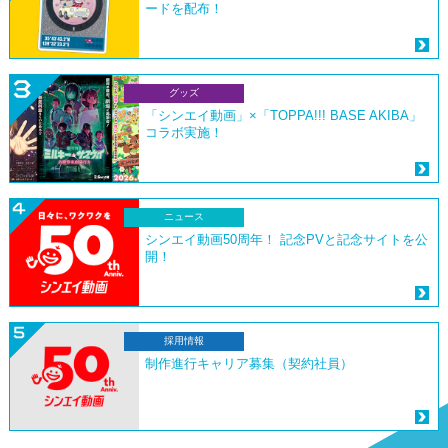
ードを配布！
グッズ
「シンエイ動画」×「TOPPA!!! BASE AKIBA」
コラボ実施！
ニュース
シンエイ動画50周年！ 記念PVと記念サイトを公
開！
採用情報
制作進行キャリア募集（契約社員）