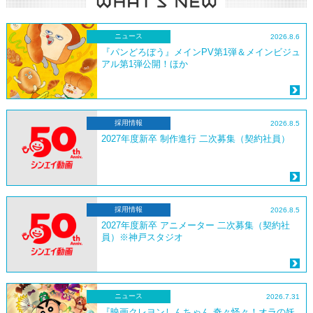
ニュース
2026.8.6
『パンどろぼう』メインPV第1弾＆メインビジュ
アル第1弾公開！ほか
採用情報
2026.8.5
2027年度新卒 制作進行 二次募集（契約社員）
採用情報
2026.8.5
2027年度新卒 アニメーター 二次募集（契約社
員）※神戸スタジオ
ニュース
2026.7.31
『映画クレヨンしんちゃん 奇々怪々！オラの妖