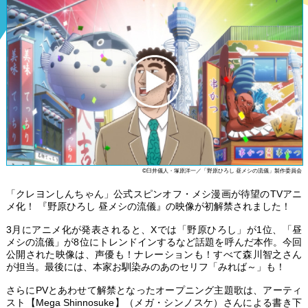
©臼井儀人・塚原洋一／「野原ひろし 昼メシの流儀」製作委員会
「クレヨンしんちゃん」公式スピンオフ・メシ漫画が待望のTVアニ
メ化！ 『野原ひろし 昼メシの流儀』の映像が初解禁されました！
3月にアニメ化が発表されると、Xでは「野原ひろし」が1位、「昼
メシの流儀」が8位にトレンドインするなど話題を呼んだ本作。今回
公開された映像は、声優も！ナレーションも！すべて森川智之さん
が担当。最後には、本家お馴染みのあのセリフ「みれば～」も！
さらにPVとあわせて解禁となったオープニング主題歌は、アーティ
スト【Mega Shinnosuke】（メガ・シンノスケ）さんによる書き下