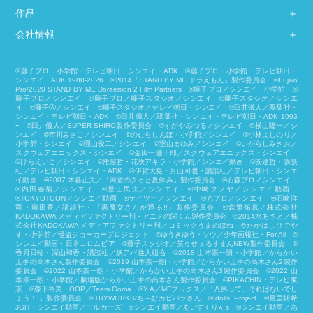
作品
＋
会社情報
＋
©藤子プロ・小学館・テレビ朝日・シンエイ・ADK ©藤子プロ・小学館・テレビ朝日・
シンエイ・ADK 1980-2026 ©2014「STAND BY ME ドラえもん」製作委員会 ©Fujiko
Pro/2020 STAND BY ME Doraemon 2 Film Partners ©藤子プロ／シンエイ・小学館 ©
藤子プロ／シンエイ ©藤子プロ／藤子スタジオ／シンエイ ©藤子スタジオ／シンエ
イ ©藤子Ⓐ／シンエイ ©藤子スタジオ／テレビ朝日・シンエイ ©臼井儀人／双葉社・
シンエイ・テレビ朝日・ADK ©臼井儀人／双葉社・シンエイ・テレビ朝日・ADK 1993
ｰ ©臼井儀人／SUPER SHIRO製作委員会 ©すがやみつる／シンエイ ©横山隆一／シ
ンエイ ©市川みさこ／シンエイ ©のむらしんぼ・小学館／シンエイ ©小林よしのり／
小学館・シンエイ ©園山俊二／シンエイ ©室山まゆみ／シンエイ ©いがらしみきお／
スクウェアエニックス・シンエイ ©金田一蓮十郎／スクウェアエニックス・シンエイ
©けらえいこ／シンエイ ©雁屋哲・花咲アキラ・小学館／シンエイ動画 ©安達哲・講談
社／テレビ朝日・シンエイ・ADK ©伊賀大晃・月山可也・講談社／テレビ朝日・シンエ
イ動画 ©2007 木暮正夫／「河童のクゥと夏休み」製作委員会 ©石森プロ／シンエイ
©内田春菊／シンエイ ©景山民夫／シンエイ ©中崎タツヤ／シンエイ動画
©︎TOKYOTOON／シンエイ動画 ©ケイツー／シンエイ ©光プロ／シンエイ ©石崎洋
司・藤田香／講談社・「黒魔女さんが通る!!」製作委員会 ©森繁拓真／株式会社
KADOKAWA メディアファクトリー刊・アニメの関くん製作委員会 ©2014水あさと／株
式会社KADOKAWA メディアファクトリー刊／コミックうまのほね ©たかはしひでや
す・小学館／怪盗ジョーカープロジェクト ©ゆうきゆう・ソウ／少年画報社・For All ©
シンエイ動画・日本コロムビア ©藤子スタジオ／笑ゥせぇるすまんNEW製作委員会 ©
香月日輪・深山和香・講談社／妖アパ住人組合 ©2018 山本崇一朗・小学館／からかい
上手の高木さん製作委員会 ©2019 山本崇一朗・小学館／からかい上手の高木さん2製作
委員会 ©2022 山本崇一朗・小学館／からかい上手の高木さん3製作委員会 ©2022 山
本崇一朗・小学館／劇場版からかい上手の高木さん製作委員会 ©PIKACHIN・テレビ東
京 ©森下裕美・OOP／Team Goma ©Y.A／MFブックス／「八男って、それはないでし
ょう！ 」製作委員会 ©TRYWORKS/ち～むカピバラさん ©︎Idolls! Project ©見里朝希
JGH・シンエイ動画／モルカーズ ©シンエイ動画／あいすくりんs ©シンエイ動画／あ