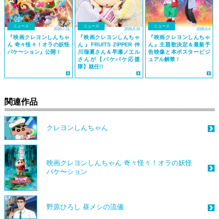
ニュース
ニュース
ニュース
2026.7.31
2026.6.19
2026.6.4
『映画クレヨンしんちゃ
『映画クレヨンしんちゃ
『映画クレヨンしんちゃ
ん 奇々怪々！オラの妖怪
ん』FRUITS ZIPPER 仲
ん』主題歌決定＆最新予
バケ〜ション』公開！
川瑠夏さん＆早瀬ノエル
告映像と本ポスタービジ
さんが【バケバケ応援
ュアル解禁！
隊】就任!!
関連作品
クレヨンしんちゃん
映画クレヨンしんちゃん 奇々怪々！オラの妖怪
バケ〜ション
野原ひろし 昼メシの流儀