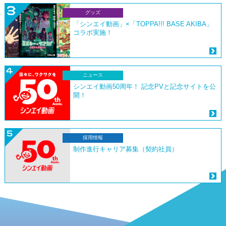
グッズ
「シンエイ動画」×「TOPPA!!! BASE AKIBA」
コラボ実施！
ニュース
シンエイ動画50周年！ 記念PVと記念サイトを公
開！
採用情報
制作進行キャリア募集（契約社員）