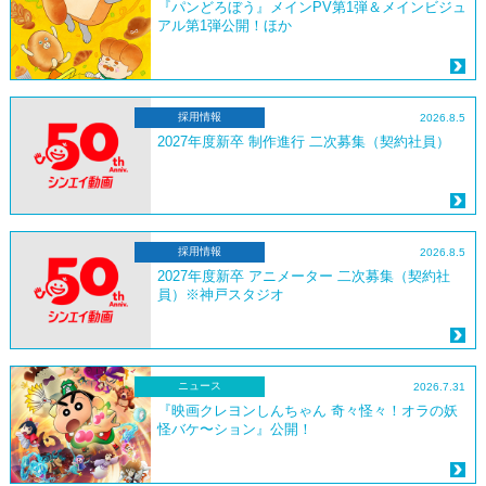
『パンどろぼう』メインPV第1弾＆メインビジュ
アル第1弾公開！ほか
採用情報
2026.8.5
2027年度新卒 制作進行 二次募集（契約社員）
採用情報
2026.8.5
2027年度新卒 アニメーター 二次募集（契約社
員）※神戸スタジオ
ニュース
2026.7.31
『映画クレヨンしんちゃん 奇々怪々！オラの妖
怪バケ〜ション』公開！