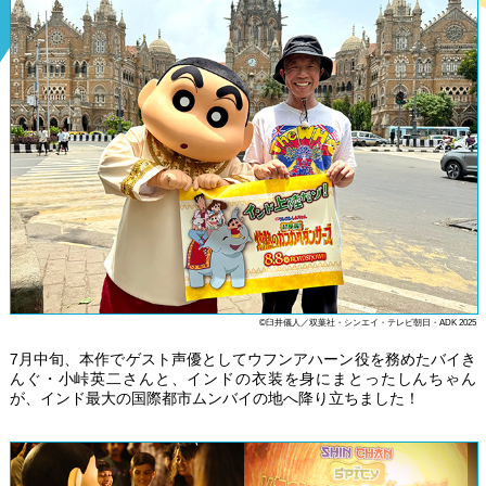
©臼井儀人／双葉社・シンエイ・テレビ朝日・ADK 2025
7月中旬、本作でゲスト声優としてウフンアハーン役を務めたバイき
んぐ・小峠英二さんと、インドの衣装を身にまとったしんちゃん
が、インド最大の国際都市ムンバイの地へ降り立ちました！