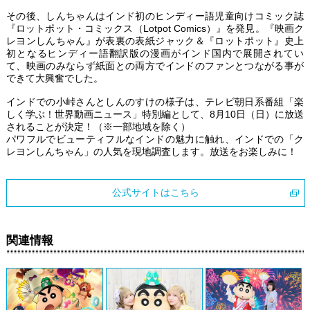
その後、しんちゃんはインド初のヒンディー語児童向けコミック誌
『ロットポット・コミックス（Lotpot Comics）』を発見。『映画ク
レヨンしんちゃん』が表裏の表紙ジャック＆『ロットポット』史上
初となるヒンディー語翻訳版の漫画がインド国内で展開されてい
て、映画のみならず紙面との両方でインドのファンとつながる事が
できて大興奮でした。
インドでの小峠さんとしんのすけの様子は、テレビ朝日系番組「楽
しく学ぶ！世界動画ニュース」特別編として、8月10日（日）に放送
されることが決定！（※一部地域を除く）
パワフルでビューティフルなインドの魅力に触れ、インドでの「ク
レヨンしんちゃん」の人気を現地調査します。放送をお楽しみに！
公式サイトはこちら
関連情報