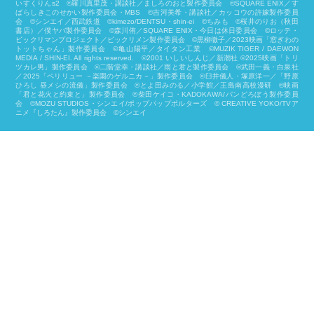
いすくりんs2 ©羅川真里茂・講談社／ましろのおと製作委員会 ©SQUARE ENIX／す
ばらしきこのせかい製作委員会・MBS ©吉河美希・講談社／カッコウの許嫁製作委員
会 ©シンエイ／西武鉄道 ©kimezo/DENTSU・shin-ei ©ちみも ©桜井のりお（秋田
書店）／僕ヤバ製作委員会 ©森川侑／SQUARE ENIX・今日は休日委員会 ©ロッテ・
ビックリマンプロジェクト／ビックリメン製作委員会 ©黒柳徹子／2023映画「窓ぎわの
トットちゃん」製作委員会 ©亀山陽平／タイタン工業 ©MUZIK TIGER / DAEWON
MEDIA / SHIN-EI. All rights reserved. ©2001 いしいしんじ／新潮社 ©2025映画「トリ
ツカレ男」製作委員会 ©二階堂幸・講談社／雨と君と製作委員会 ©武田一義・白泉社
／2025「ペリリュー －楽園のゲルニカ－」製作委員会 ©臼井儀人・塚原洋一／「野原
ひろし 昼メシの流儀」製作委員会 ©とよ田みのる／小学館／王島南高校漫研 ©映画
「君と花火と約束と」製作委員会 ©柴⽥ケイコ・KADOKAWA/パンどろぼう製作委員
会 ©MOZU STUDIOS・シンエイ/ポップパップポルターズ © CREATIVE YOKO/TVア
ニメ『しろたん』製作委員会 ©シンエイ