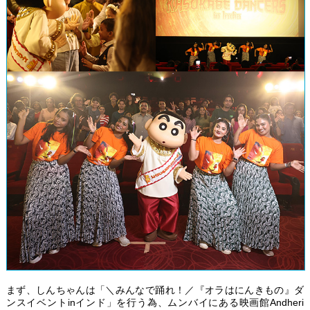
まず、しんちゃんは「＼みんなで踊れ！／『オラはにんきもの』ダ
ンスイベントinインド」を行う為、ムンバイにある映画館Andheri