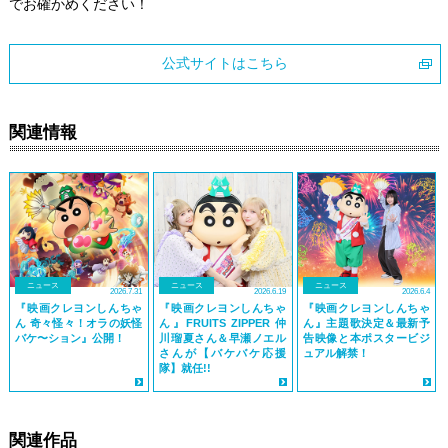
でお確かめください！
公式サイトはこちら
関連情報
ニュース
ニュース
ニュース
2026.7.31
2026.6.19
2026.6.4
『映画クレヨンしんちゃ
『映画クレヨンしんちゃ
『映画クレヨンしんちゃ
ん 奇々怪々！オラの妖怪
ん』FRUITS ZIPPER 仲
ん』主題歌決定＆最新予
バケ〜ション』公開！
川瑠夏さん＆早瀬ノエル
告映像と本ポスタービジ
さんが【バケバケ応援
ュアル解禁！
隊】就任!!
関連作品