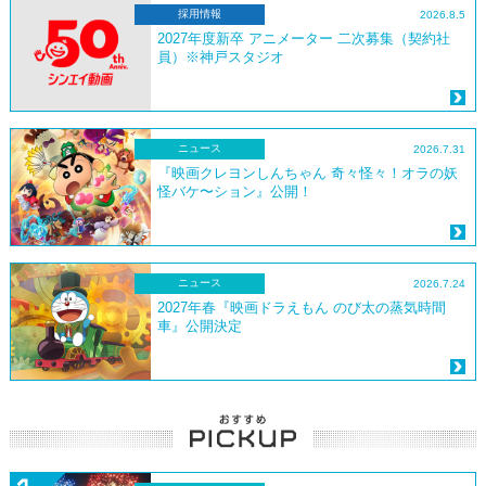
採用情報
2026.8.5
2027年度新卒 アニメーター 二次募集（契約社
員）※神戸スタジオ
ニュース
2026.7.31
『映画クレヨンしんちゃん 奇々怪々！オラの妖
怪バケ〜ション』公開！
ニュース
2026.7.24
2027年春『映画ドラえもん のび太の蒸気時間
車』公開決定