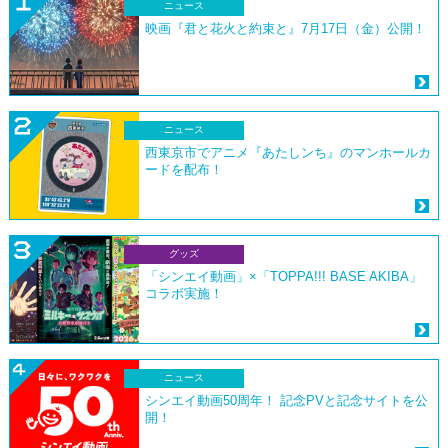
ニュース
映画『君と花火と約束と』7月17日（金）公開！
ニュース
西東京市でアニメ『あたしンち』のマンホールカ
ードを配布！
グッズ
「シンエイ動画」×「TOPPA!!! BASE AKIBA」
コラボ実施！
ニュース
シンエイ動画50周年！ 記念PVと記念サイトを公
開！