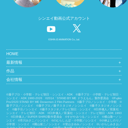
シンエイ動画公式アカウント
©SHIN-EI ANIMATION Co., Ltd.
HOME
最新情報
＋
作品
＋
会社情報
＋
©藤子プロ・小学館・テレビ朝日・シンエイ・ADK ©藤子プロ・小学館・テレビ朝日・
シンエイ・ADK 1980-2026 ©2014「STAND BY ME ドラえもん」製作委員会 ©Fujiko
Pro/2020 STAND BY ME Doraemon 2 Film Partners ©藤子プロ／シンエイ・小学館 ©
藤子プロ／シンエイ ©藤子プロ／藤子スタジオ／シンエイ ©藤子スタジオ／シンエ
イ ©藤子Ⓐ／シンエイ ©藤子スタジオ／テレビ朝日・シンエイ ©臼井儀人／双葉社・
シンエイ・テレビ朝日・ADK ©臼井儀人／双葉社・シンエイ・テレビ朝日・ADK 1993
ｰ ©臼井儀人／SUPER SHIRO製作委員会 ©すがやみつる／シンエイ ©横山隆一／シ
ンエイ ©市川みさこ／シンエイ ©のむらしんぼ・小学館／シンエイ ©小林よしのり／
小学館・シンエイ ©園山俊二／シンエイ ©室山まゆみ／シンエイ ©いがらしみきお／
スクウェアエニックス・シンエイ ©金田一蓮十郎／スクウェアエニックス・シンエイ