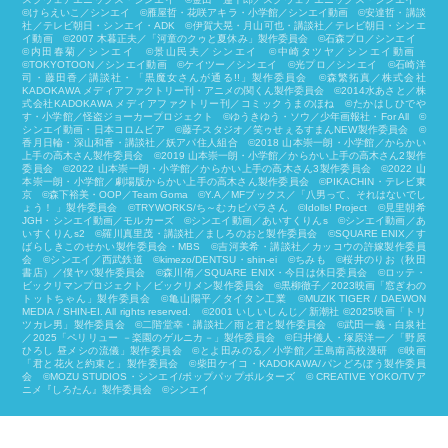
©けらえいこ／シンエイ ©雁屋哲・花咲アキラ・小学館／シンエイ動画 ©安達哲・講談
社／テレビ朝日・シンエイ・ADK ©伊賀大晃・月山可也・講談社／テレビ朝日・シンエ
イ動画 ©2007 木暮正夫／「河童のクゥと夏休み」製作委員会 ©石森プロ／シンエイ
©内田春菊／シンエイ ©景山民夫／シンエイ ©中崎タツヤ／シンエイ動画
©︎TOKYOTOON／シンエイ動画 ©ケイツー／シンエイ ©光プロ／シンエイ ©石崎洋
司・藤田香／講談社・「黒魔女さんが通る!!」製作委員会 ©森繁拓真／株式会社
KADOKAWA メディアファクトリー刊・アニメの関くん製作委員会 ©2014水あさと／株
式会社KADOKAWA メディアファクトリー刊／コミックうまのほね ©たかはしひでや
す・小学館／怪盗ジョーカープロジェクト ©ゆうきゆう・ソウ／少年画報社・For All ©
シンエイ動画・日本コロムビア ©藤子スタジオ／笑ゥせぇるすまんNEW製作委員会 ©
香月日輪・深山和香・講談社／妖アパ住人組合 ©2018 山本崇一朗・小学館／からかい
上手の高木さん製作委員会 ©2019 山本崇一朗・小学館／からかい上手の高木さん2製作
委員会 ©2022 山本崇一朗・小学館／からかい上手の高木さん3製作委員会 ©2022 山
本崇一朗・小学館／劇場版からかい上手の高木さん製作委員会 ©PIKACHIN・テレビ東
京 ©森下裕美・OOP／Team Goma ©Y.A／MFブックス／「八男って、それはないでし
ょう！ 」製作委員会 ©TRYWORKS/ち～むカピバラさん ©︎Idolls! Project ©見里朝希
JGH・シンエイ動画／モルカーズ ©シンエイ動画／あいすくりんs ©シンエイ動画／あ
いすくりんs2 ©羅川真里茂・講談社／ましろのおと製作委員会 ©SQUARE ENIX／す
ばらしきこのせかい製作委員会・MBS ©吉河美希・講談社／カッコウの許嫁製作委員
会 ©シンエイ／西武鉄道 ©kimezo/DENTSU・shin-ei ©ちみも ©桜井のりお（秋田
書店）／僕ヤバ製作委員会 ©森川侑／SQUARE ENIX・今日は休日委員会 ©ロッテ・
ビックリマンプロジェクト／ビックリメン製作委員会 ©黒柳徹子／2023映画「窓ぎわの
トットちゃん」製作委員会 ©亀山陽平／タイタン工業 ©MUZIK TIGER / DAEWON
MEDIA / SHIN-EI. All rights reserved. ©2001 いしいしんじ／新潮社 ©2025映画「トリ
ツカレ男」製作委員会 ©二階堂幸・講談社／雨と君と製作委員会 ©武田一義・白泉社
／2025「ペリリュー －楽園のゲルニカ－」製作委員会 ©臼井儀人・塚原洋一／「野原
ひろし 昼メシの流儀」製作委員会 ©とよ田みのる／小学館／王島南高校漫研 ©映画
「君と花火と約束と」製作委員会 ©柴⽥ケイコ・KADOKAWA/パンどろぼう製作委員
会 ©MOZU STUDIOS・シンエイ/ポップパップポルターズ © CREATIVE YOKO/TVア
ニメ『しろたん』製作委員会 ©シンエイ