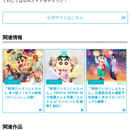
くわしくは公式サイトをチェック！
公式サイトはこちら
関連情報
ニュース
ニュース
ニュース
2026.7.31
2026.6.19
2026.6.4
『映画クレヨンしんちゃ
『映画クレヨンしんちゃ
『映画クレヨンしんちゃ
ん 奇々怪々！オラの妖怪
ん』FRUITS ZIPPER 仲
ん』主題歌決定＆最新予
バケ〜ション』公開！
川瑠夏さん＆早瀬ノエル
告映像と本ポスタービジ
さんが【バケバケ応援
ュアル解禁！
隊】就任!!
関連作品