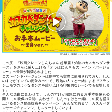
©臼井儀人／双葉社・シンエイ・テレビ朝日・ADK 2025
この度、『映画クレヨンしんちゃん 超華麗！灼熱のカスカベダンサ
ーズ』をさらに盛り上げる「オラはにんきもの 〜インドバージョ
ン〜」の音源が解禁されました。
この〜インドバージョン〜は劇中でも実際に使用されており、しん
のすけがインドの街並みの中で、現地の人々と一緒にまるでフラッ
シュモブのようなダンスを繰り広げる印象的なシーンでも登場しま
す。
そんな楽曲に合わせて、しんのすけが陽気に踊るお手本映像も公
開！ この映像の公開にあわせて、しんのすけと一緒にこの夏を盛り
上げるダンス動画投稿キャンペーン「みんなで踊るゾ！カスカベダ
ンサーズチャレンジ」もスタートしています！