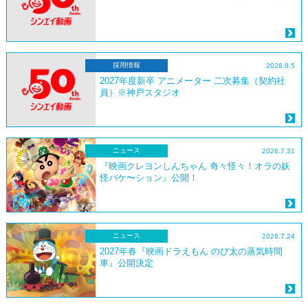
採用情報
2026.8.5
2027年度新卒 アニメーター 二次募集（契約社
員）※神戸スタジオ
ニュース
2026.7.31
『映画クレヨンしんちゃん 奇々怪々！オラの妖
怪バケ〜ション』公開！
ニュース
2026.7.24
2027年春『映画ドラえもん のび太の蒸気時間
車』公開決定