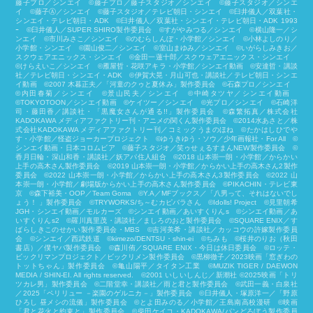
藤子プロ／シンエイ ©藤子プロ／藤子スタジオ／シンエイ ©藤子スタジオ／シンエ
イ ©藤子Ⓐ／シンエイ ©藤子スタジオ／テレビ朝日・シンエイ ©臼井儀人／双葉社・
シンエイ・テレビ朝日・ADK ©臼井儀人／双葉社・シンエイ・テレビ朝日・ADK 1993
ｰ ©臼井儀人／SUPER SHIRO製作委員会 ©すがやみつる／シンエイ ©横山隆一／シ
ンエイ ©市川みさこ／シンエイ ©のむらしんぼ・小学館／シンエイ ©小林よしのり／
小学館・シンエイ ©園山俊二／シンエイ ©室山まゆみ／シンエイ ©いがらしみきお／
スクウェアエニックス・シンエイ ©金田一蓮十郎／スクウェアエニックス・シンエイ
©けらえいこ／シンエイ ©雁屋哲・花咲アキラ・小学館／シンエイ動画 ©安達哲・講談
社／テレビ朝日・シンエイ・ADK ©伊賀大晃・月山可也・講談社／テレビ朝日・シンエ
イ動画 ©2007 木暮正夫／「河童のクゥと夏休み」製作委員会 ©石森プロ／シンエイ
©内田春菊／シンエイ ©景山民夫／シンエイ ©中崎タツヤ／シンエイ動画
©︎TOKYOTOON／シンエイ動画 ©ケイツー／シンエイ ©光プロ／シンエイ ©石崎洋
司・藤田香／講談社・「黒魔女さんが通る!!」製作委員会 ©森繁拓真／株式会社
KADOKAWA メディアファクトリー刊・アニメの関くん製作委員会 ©2014水あさと／株
式会社KADOKAWA メディアファクトリー刊／コミックうまのほね ©たかはしひでや
す・小学館／怪盗ジョーカープロジェクト ©ゆうきゆう・ソウ／少年画報社・For All ©
シンエイ動画・日本コロムビア ©藤子スタジオ／笑ゥせぇるすまんNEW製作委員会 ©
香月日輪・深山和香・講談社／妖アパ住人組合 ©2018 山本崇一朗・小学館／からかい
上手の高木さん製作委員会 ©2019 山本崇一朗・小学館／からかい上手の高木さん2製作
委員会 ©2022 山本崇一朗・小学館／からかい上手の高木さん3製作委員会 ©2022 山
本崇一朗・小学館／劇場版からかい上手の高木さん製作委員会 ©PIKACHIN・テレビ東
京 ©森下裕美・OOP／Team Goma ©Y.A／MFブックス／「八男って、それはないでし
ょう！ 」製作委員会 ©TRYWORKS/ち～むカピバラさん ©︎Idolls! Project ©見里朝希
JGH・シンエイ動画／モルカーズ ©シンエイ動画／あいすくりんs ©シンエイ動画／あ
いすくりんs2 ©羅川真里茂・講談社／ましろのおと製作委員会 ©SQUARE ENIX／す
ばらしきこのせかい製作委員会・MBS ©吉河美希・講談社／カッコウの許嫁製作委員
会 ©シンエイ／西武鉄道 ©kimezo/DENTSU・shin-ei ©ちみも ©桜井のりお（秋田
書店）／僕ヤバ製作委員会 ©森川侑／SQUARE ENIX・今日は休日委員会 ©ロッテ・
ビックリマンプロジェクト／ビックリメン製作委員会 ©黒柳徹子／2023映画「窓ぎわの
トットちゃん」製作委員会 ©亀山陽平／タイタン工業 ©MUZIK TIGER / DAEWON
MEDIA / SHIN-EI. All rights reserved. ©2001 いしいしんじ／新潮社 ©2025映画「トリ
ツカレ男」製作委員会 ©二階堂幸・講談社／雨と君と製作委員会 ©武田一義・白泉社
／2025「ペリリュー －楽園のゲルニカ－」製作委員会 ©臼井儀人・塚原洋一／「野原
ひろし 昼メシの流儀」製作委員会 ©とよ田みのる／小学館／王島南高校漫研 ©映画
「君と花火と約束と」製作委員会 ©柴⽥ケイコ・KADOKAWA/パンどろぼう製作委員