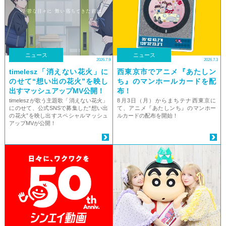
ニュース
ニュース
2026.7.9
2026.7.3
timelesz「消えない花⽕」に
西東京市でアニメ『あたしン
のせて“想い出の花⽕”を映し
ち』のマンホールカードを配
出すマッシュアップMV公開！
布！
timeleszが歌う主題歌「消えない花⽕」
8月3日（月）からまちテナ西東京に
にのせて、公式SNSで募集した“想い出
て、アニメ『あたしンち』のマンホー
の花⽕”を映し出すスペシャルマッシュ
ルカードの配布を開始！
アップMVが公開！