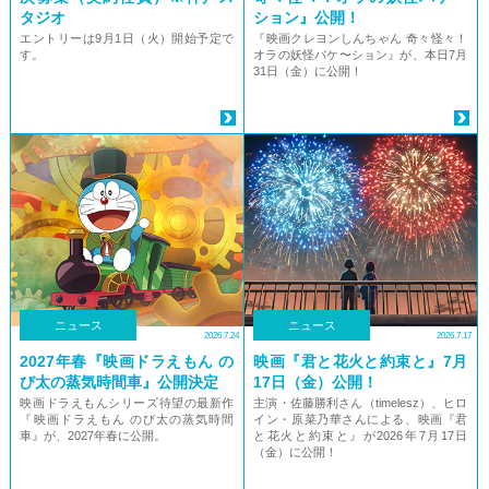
タジオ
ション』公開！
エントリーは9月1日（火）開始予定で
『映画クレヨンしんちゃん 奇々怪々！
す。
オラの妖怪バケ〜ション』が、本日7月
31日（金）に公開！
ニュース
ニュース
2026.7.24
2026.7.17
2027年春『映画ドラえもん の
映画『君と花火と約束と』7月
び太の蒸気時間車』公開決定
17日（金）公開！
映画ドラえもんシリーズ待望の最新作
主演・佐藤勝利さん（timelesz）、ヒロ
『映画ドラえもん のび太の蒸気時間
イン・原菜乃華さんによる、映画『君
車』が、2027年春に公開。
と花火と約束と』が2026年7月17日
（金）に公開！