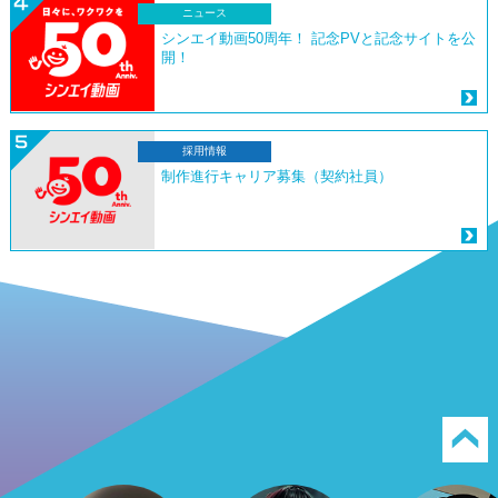
ニュース
シンエイ動画50周年！ 記念PVと記念サイトを公
開！
採用情報
制作進行キャリア募集（契約社員）