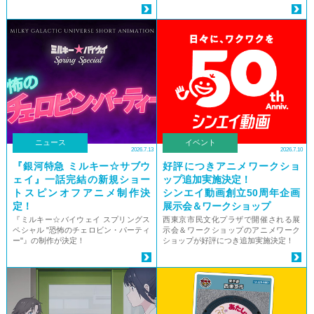
ニュース
イベント
2026.7.13
2026.7.10
『銀河特急 ミルキー☆サブウ
好評につきアニメワークショ
ェイ』一話完結の新規ショー
ップ追加実施決定！
トスピンオフアニメ制作決
シンエイ動画創立50周年企画
定！
展示会＆ワークショップ
『ミルキー☆バイウェイ スプリングス
西東京市民文化プラザで開催される展
ペシャル "恐怖のチェロビン・パーティ
示会＆ワークショップのアニメワーク
ー"』の制作が決定！
ショップが好評につき追加実施決定！