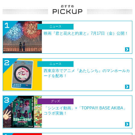
ニュース
映画『君と花火と約束と』7月17日（金）公開！
ニュース
西東京市でアニメ『あたしンち』のマンホールカ
ードを配布！
グッズ
「シンエイ動画」×「TOPPA!!! BASE AKIBA」
コラボ実施！