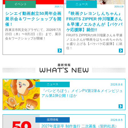
イベント
ニュース
2026.7.1
2026.6.19
シンエイ動画創立50周年企画
『映画クレヨンしんちゃん』
展示会＆ワークショップを開
FRUITS ZIPPER 仲川瑠夏さん
催！
＆早瀬ノエルさんが【バケバ
ケ応援隊】就任!!
西東京市民文化プラザにて、2026年7月
23日（木）〜8月2日（日）まで、展示
FRUITS ZIPPERの仲川瑠夏さん＆早瀬
会＆ワークショップが開催！
ノエルさんが映画をはちゃめちゃわち
ゃ盛り上げる【バケバケ応援隊】に就
任！
ニュース
2026.8.6
『パンどろぼう』メインPV第1弾＆メインビジュ
アル第1弾公開！ほか
採用情報
2026.8.5
2027年度新卒 制作進行 二次募集（契約社員）