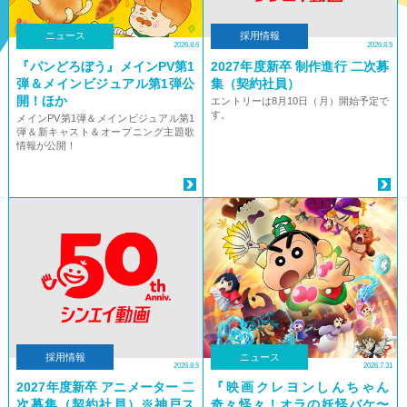
ニュース
採用情報
2026.8.6
2026.8.5
『パンどろぼう』メインPV第1
2027年度新卒 制作進行 二次募
弾＆メインビジュアル第1弾公
集（契約社員）
開！ほか
エントリーは8月10日（月）開始予定で
す。
メインPV第1弾＆メインビジュアル第1
弾＆新キャスト＆オープニング主題歌
情報が公開！
採用情報
ニュース
2026.8.5
2026.7.31
2027年度新卒 アニメーター 二
『映画クレヨンしんちゃん
次募集（契約社員）※神戸ス
奇々怪々！オラの妖怪バケ〜