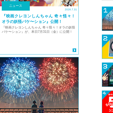
ニュース
2026.7.31
『映画クレヨンしんちゃん 奇々怪々！
オラの妖怪バケ〜ション』公開！
『映画クレヨンしんちゃん 奇々怪々！オラの妖怪
バケ〜ション』が、本日7月31日（金）に公開！