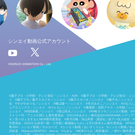
シンエイ動画公式アカウント
©SHIN-EI ANIMATION Co., Ltd.
©藤子プロ・小学館・テレビ朝日・シンエイ・ADK ©藤子プロ・小学館・テレビ朝日・シンエイ・ADK 1980
イ ©藤子プロ／藤子スタジオ／シンエイ ©藤子スタジオ／シンエイ ©藤子Ⓐ／シンエイ ©藤
会 ©すがやみつる／シンエイ ©横山隆一／シンエイ ©市川みさこ／シンエイ ©のむら
ェアエニックス・シンエイ ©けらえいこ／シンエイ ©雁屋哲・花咲アキラ・小学館／シンエ
シンエイ ©内田春菊／シンエイ ©景山民夫／シンエイ ©中崎タツヤ／シンエイ動画 ©︎T
クトリー刊・アニメの関くん製作委員会 ©2014水あさと／株式会社KADOKAWA メデ
オ／笑ゥせぇるすまんNEW製作委員会 ©香月日輪・深山和香・講談社／妖アパ住人組合 ©2
作委員会 ©2022 山本崇一朗・小学館／劇場版からかい上手の高木さん製作委員会 ©PIKACHIN
希JGH・シンエイ動画／モルカーズ ©シンエイ動画／あいすくりんs ©シンエイ動画／あい
武鉄道 ©kimezo/DENTSU・shin-ei ©ちみも ©桜井のりお（秋田書店）／僕ヤ
／タイタン工業 ©MUZIK TIGER / DAEWON MEDIA / SHIN-EI. All rig