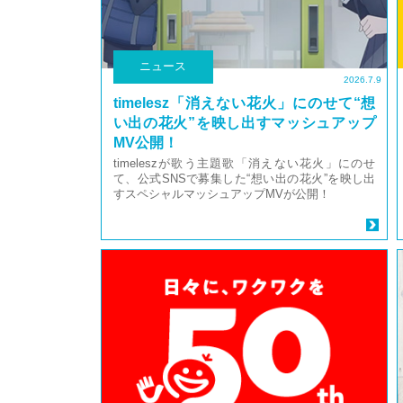
ニュース
2026.7.9
timelesz「消えない花⽕」にのせて“想
い出の花⽕”を映し出すマッシュアップ
MV公開！
timeleszが歌う主題歌「消えない花⽕」にのせ
て、公式SNSで募集した“想い出の花⽕”を映し出
すスペシャルマッシュアップMVが公開！