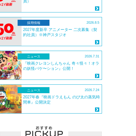
員）
2026.8.5
採用情報
2027年度新卒 アニメーター 二次募集（契
約社員）※神戸スタジオ
2026.7.31
ニュース
『映画クレヨンしんちゃん 奇々怪々！オラ
の妖怪バケ〜ション』公開！
2026.7.24
ニュース
2027年春『映画ドラえもん のび太の蒸気時
間車』公開決定