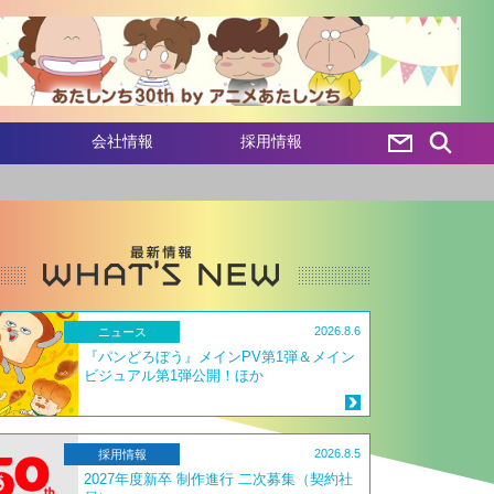
会社情報
採用情報
2026.8.6
ニュース
『パンどろぼう』メインPV第1弾＆メイン
ビジュアル第1弾公開！ほか
2026.8.5
採用情報
2027年度新卒 制作進行 二次募集（契約社