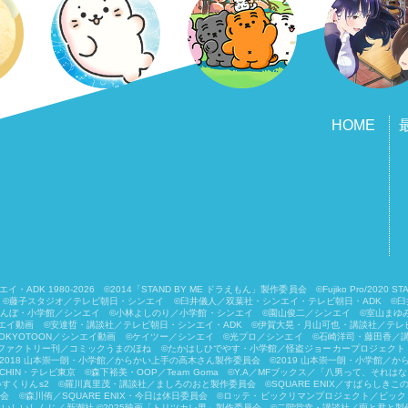
HOME
-2026 ©2014「STAND BY ME ドラえもん」製作委員会 ©Fujiko Pro/2020 STAND 
子スタジオ／テレビ朝日・シンエイ ©臼井儀人／双葉社・シンエイ・テレビ朝日・ADK ©臼井儀人／
しんぼ・小学館／シンエイ ©小林よしのり／小学館・シンエイ ©園山俊二／シンエイ ©室山まゆ
イ動画 ©安達哲・講談社／テレビ朝日・シンエイ・ADK ©伊賀大晃・月山可也・講談社／テレビ
OKYOTOON／シンエイ動画 ©ケイツー／シンエイ ©光プロ／シンエイ ©石崎洋司・藤田香／講談
ィアファクトリー刊／コミックうまのほね ©たかはしひでやす・小学館／怪盗ジョーカープロジェクト ©
018 山本崇一朗・小学館／からかい上手の高木さん製作委員会 ©2019 山本崇一朗・小学館／から
・テレビ東京 ©森下裕美・OOP／Team Goma ©Y.A／MFブックス／「八男って、それはないでしょう
すくりんs2 ©羅川真里茂・講談社／ましろのおと製作委員会 ©SQUARE ENIX／すばらしき
バ製作委員会 ©森川侑／SQUARE ENIX・今日は休日委員会 ©ロッテ・ビックリマンプロジェクト
hts reserved. ©2001 いしいしんじ／新潮社 ©2025映画「トリツカレ男」製作委員会 ©二階堂幸