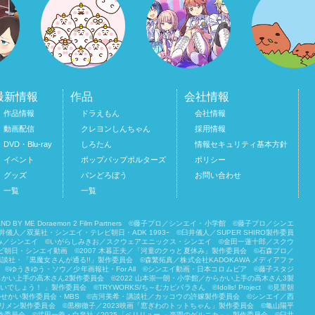
最新情報
作品
会社情報
作品情報
ドラえもん
会社情報
動画配信
クレヨンしんちゃん
採用情報
DVD・Blu-ray
しろたん
情報セキュリティ基本方針
イベント
ポップパップポルターズ
ポリシー
グッズ
パンどろぼう
お問い合わせ
一覧
一覧
BY ME Doraemon 2 Film Partners ©藤子プロ／シンエイ・小学館 ©藤子プロ／シンエ
双葉社・シンエイ・テレビ朝日・ADK 1993ｰ ©臼井儀人／SUPER SHIRO製作委員
み／シンエイ ©いがらしみきお／スクウェアエニックス・シンエイ ©金田一蓮十郎／スクウ
朝日・シンエイ動画 ©2007 木暮正夫／「河童のクゥと夏休み」製作委員会 ©石森プロ／
社・「黒魔女さんが通る!!」製作委員会 ©森繁拓真／株式会社KADOKAWA メディアファ
ゆうきゆう・ソウ／少年画報社・For All ©シンエイ動画・日本コロムビア ©藤子スタジ
かい上手の高木さん2製作委員会 ©2022 山本崇一朗・小学館／からかい上手の高木さん3製
！ 」製作委員会 ©TRYWORKS/ち～むカピバラさん ©︎Idolls! Project ©見里朝
このせかい製作委員会・MBS ©吉河美希・講談社／カッコウの許嫁製作委員会 ©シンエイ／西
／ビックリメン製作委員会 ©黒柳徹子／2023映画「窓ぎわのトットちゃん」製作委員会 ©亀山陽平
・講談社／雨と君と製作委員会 ©武田一義・白泉社／2025「ペリリュー －楽園のゲルニカ－」製作委員会 ©臼井