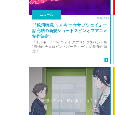
ニュース
2026.7.13
『銀河特急 ミルキー☆サブウェイ』一
話完結の新規ショートスピンオフアニメ
制作決定！
『ミルキー☆バイウェイ スプリングスペシャル
"恐怖のチェロビン・パーティー"』の制作が決
定！