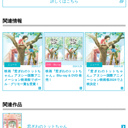
詳しくはこちら
関連情報
ニュース
DVD・Blu-ray
ニュース
2024.6.17
2024.5.29
2024.4.26
映画『窓ぎわのトットち
映画『窓ぎわのトットち
『窓ぎわのトットちゃ
ゃん』アヌシー国際アニ
ゃん』Blu-ray＆DVD発
ん』アヌシー国際アニメ
メーション映画祭でポー
売！
ーション映画祭2024で上
ル・グリモー賞を受賞！
映決定！
関連作品
窓ぎわのトットちゃん