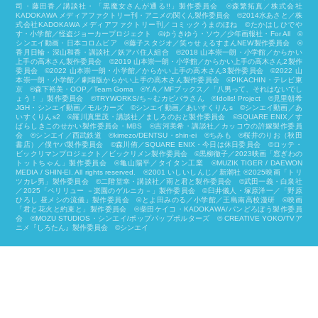
司・藤田香／講談社・「黒魔女さんが通る!!」製作委員会 ©森繁拓真／株式会社
KADOKAWA メディアファクトリー刊・アニメの関くん製作委員会 ©2014水あさと／株
式会社KADOKAWA メディアファクトリー刊／コミックうまのほね ©たかはしひでや
す・小学館／怪盗ジョーカープロジェクト ©ゆうきゆう・ソウ／少年画報社・For All ©
シンエイ動画・日本コロムビア ©藤子スタジオ／笑ゥせぇるすまんNEW製作委員会 ©
香月日輪・深山和香・講談社／妖アパ住人組合 ©2018 山本崇一朗・小学館／からかい
上手の高木さん製作委員会 ©2019 山本崇一朗・小学館／からかい上手の高木さん2製作
委員会 ©2022 山本崇一朗・小学館／からかい上手の高木さん3製作委員会 ©2022 山
本崇一朗・小学館／劇場版からかい上手の高木さん製作委員会 ©PIKACHIN・テレビ東
京 ©森下裕美・OOP／Team Goma ©Y.A／MFブックス／「八男って、それはないでし
ょう！ 」製作委員会 ©TRYWORKS/ち～むカピバラさん ©︎Idolls! Project ©見里朝希
JGH・シンエイ動画／モルカーズ ©シンエイ動画／あいすくりんs ©シンエイ動画／あ
いすくりんs2 ©羅川真里茂・講談社／ましろのおと製作委員会 ©SQUARE ENIX／す
ばらしきこのせかい製作委員会・MBS ©吉河美希・講談社／カッコウの許嫁製作委員
会 ©シンエイ／西武鉄道 ©kimezo/DENTSU・shin-ei ©ちみも ©桜井のりお（秋田
書店）／僕ヤバ製作委員会 ©森川侑／SQUARE ENIX・今日は休日委員会 ©ロッテ・
ビックリマンプロジェクト／ビックリメン製作委員会 ©黒柳徹子／2023映画「窓ぎわの
トットちゃん」製作委員会 ©亀山陽平／タイタン工業 ©MUZIK TIGER / DAEWON
MEDIA / SHIN-EI. All rights reserved. ©2001 いしいしんじ／新潮社 ©2025映画「トリ
ツカレ男」製作委員会 ©二階堂幸・講談社／雨と君と製作委員会 ©武田一義・白泉社
／2025「ペリリュー －楽園のゲルニカ－」製作委員会 ©臼井儀人・塚原洋一／「野原
ひろし 昼メシの流儀」製作委員会 ©とよ田みのる／小学館／王島南高校漫研 ©映画
「君と花火と約束と」製作委員会 ©柴⽥ケイコ・KADOKAWA/パンどろぼう製作委員
会 ©MOZU STUDIOS・シンエイ/ポップパップポルターズ © CREATIVE YOKO/TVア
ニメ『しろたん』製作委員会 ©シンエイ