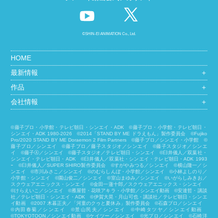
©SHIN-EI ANIMATION Co., Ltd.
HOME
最新情報
＋
作品
＋
会社情報
＋
©藤子プロ・小学館・テレビ朝日・シンエイ・ADK ©藤子プロ・小学館・テレビ朝日・
シンエイ・ADK 1980-2026 ©2014「STAND BY ME ドラえもん」製作委員会 ©Fujiko
Pro/2020 STAND BY ME Doraemon 2 Film Partners ©藤子プロ／シンエイ・小学館 ©
藤子プロ／シンエイ ©藤子プロ／藤子スタジオ／シンエイ ©藤子スタジオ／シンエ
イ ©藤子Ⓐ／シンエイ ©藤子スタジオ／テレビ朝日・シンエイ ©臼井儀人／双葉社・
シンエイ・テレビ朝日・ADK ©臼井儀人／双葉社・シンエイ・テレビ朝日・ADK 1993
ｰ ©臼井儀人／SUPER SHIRO製作委員会 ©すがやみつる／シンエイ ©横山隆一／シ
ンエイ ©市川みさこ／シンエイ ©のむらしんぼ・小学館／シンエイ ©小林よしのり／
小学館・シンエイ ©園山俊二／シンエイ ©室山まゆみ／シンエイ ©いがらしみきお／
スクウェアエニックス・シンエイ ©金田一蓮十郎／スクウェアエニックス・シンエイ
©けらえいこ／シンエイ ©雁屋哲・花咲アキラ・小学館／シンエイ動画 ©安達哲・講談
社／テレビ朝日・シンエイ・ADK ©伊賀大晃・月山可也・講談社／テレビ朝日・シンエ
イ動画 ©2007 木暮正夫／「河童のクゥと夏休み」製作委員会 ©石森プロ／シンエイ
©内田春菊／シンエイ ©景山民夫／シンエイ ©中崎タツヤ／シンエイ動画
©︎TOKYOTOON／シンエイ動画 ©ケイツー／シンエイ ©光プロ／シンエイ ©石崎洋