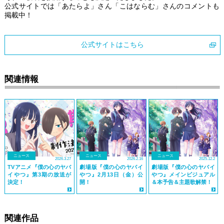
公式サイトでは「あたらよ」さん「こはならむ」さんのコメントも
掲載中！
公式サイトはこちら
関連情報
ニュース
ニュース
ニュース
2026.3.27
2026.2.16
2025.12.2
TVアニメ『僕の心のヤバ
劇場版『僕の心のヤバイ
劇場版『僕の心のヤバイ
イやつ』第3期の放送が
やつ』2月13日（金）公
やつ』メインビジュアル
決定！
開！
＆本予告＆主題歌解禁！
関連作品