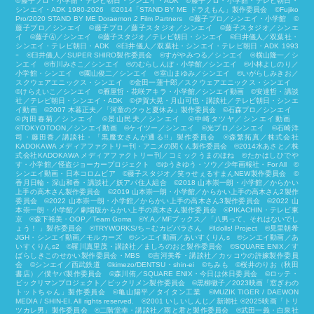
©藤子プロ・小学館・テレビ朝日・シンエイ・ADK ©藤子プロ・小学館・テレビ朝日・
シンエイ・ADK 1980-2026 ©2014「STAND BY ME ドラえもん」製作委員会 ©Fujiko
Pro/2020 STAND BY ME Doraemon 2 Film Partners ©藤子プロ／シンエイ・小学館 ©
藤子プロ／シンエイ ©藤子プロ／藤子スタジオ／シンエイ ©藤子スタジオ／シンエ
イ ©藤子Ⓐ／シンエイ ©藤子スタジオ／テレビ朝日・シンエイ ©臼井儀人／双葉社・
シンエイ・テレビ朝日・ADK ©臼井儀人／双葉社・シンエイ・テレビ朝日・ADK 1993
ｰ ©臼井儀人／SUPER SHIRO製作委員会 ©すがやみつる／シンエイ ©横山隆一／シ
ンエイ ©市川みさこ／シンエイ ©のむらしんぼ・小学館／シンエイ ©小林よしのり／
小学館・シンエイ ©園山俊二／シンエイ ©室山まゆみ／シンエイ ©いがらしみきお／
スクウェアエニックス・シンエイ ©金田一蓮十郎／スクウェアエニックス・シンエイ
©けらえいこ／シンエイ ©雁屋哲・花咲アキラ・小学館／シンエイ動画 ©安達哲・講談
社／テレビ朝日・シンエイ・ADK ©伊賀大晃・月山可也・講談社／テレビ朝日・シンエ
イ動画 ©2007 木暮正夫／「河童のクゥと夏休み」製作委員会 ©石森プロ／シンエイ
©内田春菊／シンエイ ©景山民夫／シンエイ ©中崎タツヤ／シンエイ動画
©︎TOKYOTOON／シンエイ動画 ©ケイツー／シンエイ ©光プロ／シンエイ ©石崎洋
司・藤田香／講談社・「黒魔女さんが通る!!」製作委員会 ©森繁拓真／株式会社
KADOKAWA メディアファクトリー刊・アニメの関くん製作委員会 ©2014水あさと／株
式会社KADOKAWA メディアファクトリー刊／コミックうまのほね ©たかはしひでや
す・小学館／怪盗ジョーカープロジェクト ©ゆうきゆう・ソウ／少年画報社・For All ©
シンエイ動画・日本コロムビア ©藤子スタジオ／笑ゥせぇるすまんNEW製作委員会 ©
香月日輪・深山和香・講談社／妖アパ住人組合 ©2018 山本崇一朗・小学館／からかい
上手の高木さん製作委員会 ©2019 山本崇一朗・小学館／からかい上手の高木さん2製作
委員会 ©2022 山本崇一朗・小学館／からかい上手の高木さん3製作委員会 ©2022 山
本崇一朗・小学館／劇場版からかい上手の高木さん製作委員会 ©PIKACHIN・テレビ東
京 ©森下裕美・OOP／Team Goma ©Y.A／MFブックス／「八男って、それはないでし
ょう！ 」製作委員会 ©TRYWORKS/ち～むカピバラさん ©︎Idolls! Project ©見里朝希
JGH・シンエイ動画／モルカーズ ©シンエイ動画／あいすくりんs ©シンエイ動画／あ
いすくりんs2 ©羅川真里茂・講談社／ましろのおと製作委員会 ©SQUARE ENIX／す
ばらしきこのせかい製作委員会・MBS ©吉河美希・講談社／カッコウの許嫁製作委員
会 ©シンエイ／西武鉄道 ©kimezo/DENTSU・shin-ei ©ちみも ©桜井のりお（秋田
書店）／僕ヤバ製作委員会 ©森川侑／SQUARE ENIX・今日は休日委員会 ©ロッテ・
ビックリマンプロジェクト／ビックリメン製作委員会 ©黒柳徹子／2023映画「窓ぎわの
トットちゃん」製作委員会 ©亀山陽平／タイタン工業 ©MUZIK TIGER / DAEWON
MEDIA / SHIN-EI. All rights reserved. ©2001 いしいしんじ／新潮社 ©2025映画「トリ
ツカレ男」製作委員会 ©二階堂幸・講談社／雨と君と製作委員会 ©武田一義・白泉社