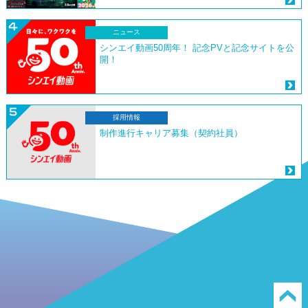
ニュース
シンエイ動画50周年！ 記念PVと記念サイトを公
開！
採用情報
制作進行キャリア募集（契約社員）