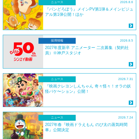
ニュース
2026.8.6
『パンどろぼう』メインPV第1弾＆メインビジュ
アル第1弾公開！ほか
採用情報
2026.8.5
2027年度新卒 アニメーター 二次募集（契約社
員）※神戸スタジオ
ニュース
2026.7.31
『映画クレヨンしんちゃん 奇々怪々！オラの妖
怪バケ〜ション』公開！
ニュース
2026.7.24
2027年春『映画ドラえもん のび太の蒸気時間
車』公開決定