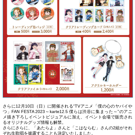
さらに12月10日（日）に開催される“TVアニメ「僕の心のヤバイや
つ」FAN FESTA 2023～karte12.5 僕らは渋谷に集まった～”のアニ
メ描き下ろしイベントビジュアルに加え、イベント会場で販売され
るオリジナルグッズ情報も解禁。
さらにさらに、「あたらよ」さんと「こはならむ」さんの2組がそれ
ぞれ生歌唱を披露することも決定いたしました。