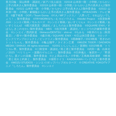
香月日輪・深山和香・講談社／妖アパ住人組合 ©2018 山本崇一朗・小学館／からかい
上手の高木さん製作委員会 ©2019 山本崇一朗・小学館／からかい上手の高木さん2製作
委員会 ©2022 山本崇一朗・小学館／からかい上手の高木さん3製作委員会 ©2022 山
本崇一朗・小学館／劇場版からかい上手の高木さん製作委員会 ©PIKACHIN・テレビ東
京 ©森下裕美・OOP／Team Goma ©Y.A／MFブックス／「八男って、それはないでし
ょう！ 」製作委員会 ©TRYWORKS/ち～むカピバラさん ©︎Idolls! Project ©見里朝希
JGH・シンエイ動画／モルカーズ ©シンエイ動画／あいすくりんs ©シンエイ動画／あ
いすくりんs2 ©羅川真里茂・講談社／ましろのおと製作委員会 ©SQUARE ENIX／す
ばらしきこのせかい製作委員会・MBS ©吉河美希・講談社／カッコウの許嫁製作委員
会 ©シンエイ／西武鉄道 ©kimezo/DENTSU・shin-ei ©ちみも ©桜井のりお（秋田
書店）／僕ヤバ製作委員会 ©森川侑／SQUARE ENIX・今日は休日委員会 ©ロッテ・
ビックリマンプロジェクト／ビックリメン製作委員会 ©黒柳徹子／2023映画「窓ぎわの
トットちゃん」製作委員会 ©亀山陽平／タイタン工業 ©MUZIK TIGER / DAEWON
MEDIA / SHIN-EI. All rights reserved. ©2001 いしいしんじ／新潮社 ©2025映画「トリ
ツカレ男」製作委員会 ©二階堂幸・講談社／雨と君と製作委員会 ©武田一義・白泉社
／2025「ペリリュー －楽園のゲルニカ－」製作委員会 ©臼井儀人・塚原洋一／「野原
ひろし 昼メシの流儀」製作委員会 ©とよ田みのる／小学館／王島南高校漫研 ©映画
「君と花火と約束と」製作委員会 ©柴⽥ケイコ・KADOKAWA/パンどろぼう製作委員
会 ©MOZU STUDIOS・シンエイ/ポップパップポルターズ © CREATIVE YOKO/TVア
ニメ『しろたん』製作委員会 ©シンエイ