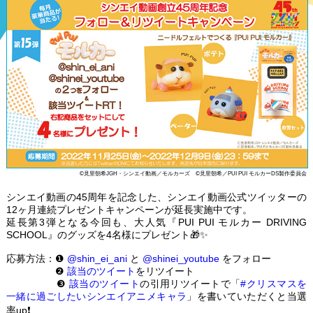
©見里朝希JGH・シンエイ動画／モルカーズ ©見里朝希／PUI PUI モルカーDS製作委員会
シンエイ動画の45周年を記念した、シンエイ動画公式ツイッターの
12ヶ月連続プレゼントキャンペーンが延長実施中です。
延長第3弾となる今回も、大人気『PUI PUI モルカー DRIVING
SCHOOL』のグッズを4名様にプレゼント🎁✨
応募方法：❶
@shin_ei_ani
と
@shinei_youtube
をフォロー
❷
該当のツイート
をリツイート
❸
該当のツイート
の引用リツイートで「
#クリスマスを
一緒に過ごしたいシンエイアニメキャラ
」を書いていただくと当選
率up❗