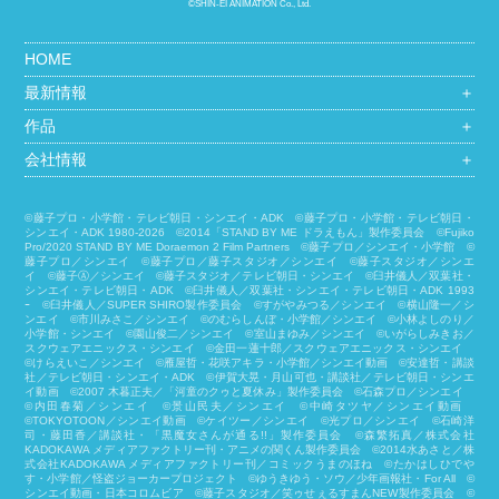
©SHIN-EI ANIMATION Co., Ltd.
HOME
最新情報
＋
作品
＋
会社情報
＋
©藤子プロ・小学館・テレビ朝日・シンエイ・ADK ©藤子プロ・小学館・テレビ朝日・
シンエイ・ADK 1980-2026 ©2014「STAND BY ME ドラえもん」製作委員会 ©Fujiko
Pro/2020 STAND BY ME Doraemon 2 Film Partners ©藤子プロ／シンエイ・小学館 ©
藤子プロ／シンエイ ©藤子プロ／藤子スタジオ／シンエイ ©藤子スタジオ／シンエ
イ ©藤子Ⓐ／シンエイ ©藤子スタジオ／テレビ朝日・シンエイ ©臼井儀人／双葉社・
シンエイ・テレビ朝日・ADK ©臼井儀人／双葉社・シンエイ・テレビ朝日・ADK 1993
ｰ ©臼井儀人／SUPER SHIRO製作委員会 ©すがやみつる／シンエイ ©横山隆一／シ
ンエイ ©市川みさこ／シンエイ ©のむらしんぼ・小学館／シンエイ ©小林よしのり／
小学館・シンエイ ©園山俊二／シンエイ ©室山まゆみ／シンエイ ©いがらしみきお／
スクウェアエニックス・シンエイ ©金田一蓮十郎／スクウェアエニックス・シンエイ
©けらえいこ／シンエイ ©雁屋哲・花咲アキラ・小学館／シンエイ動画 ©安達哲・講談
社／テレビ朝日・シンエイ・ADK ©伊賀大晃・月山可也・講談社／テレビ朝日・シンエ
イ動画 ©2007 木暮正夫／「河童のクゥと夏休み」製作委員会 ©石森プロ／シンエイ
©内田春菊／シンエイ ©景山民夫／シンエイ ©中崎タツヤ／シンエイ動画
©︎TOKYOTOON／シンエイ動画 ©ケイツー／シンエイ ©光プロ／シンエイ ©石崎洋
司・藤田香／講談社・「黒魔女さんが通る!!」製作委員会 ©森繁拓真／株式会社
KADOKAWA メディアファクトリー刊・アニメの関くん製作委員会 ©2014水あさと／株
式会社KADOKAWA メディアファクトリー刊／コミックうまのほね ©たかはしひでや
す・小学館／怪盗ジョーカープロジェクト ©ゆうきゆう・ソウ／少年画報社・For All ©
シンエイ動画・日本コロムビア ©藤子スタジオ／笑ゥせぇるすまんNEW製作委員会 ©