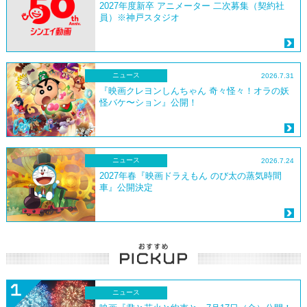
2027年度新卒 アニメーター 二次募集（契約社
員）※神戸スタジオ
ニュース
2026.7.31
『映画クレヨンしんちゃん 奇々怪々！オラの妖
怪バケ〜ション』公開！
ニュース
2026.7.24
2027年春『映画ドラえもん のび太の蒸気時間
車』公開決定
ニュース