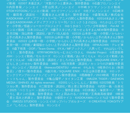
イ動画 ©2007 木暮正夫／「河童のクゥと夏休み」製作委員会 ©石森プロ／シンエイ
©内田春菊／シンエイ ©景山民夫／シンエイ ©中崎タツヤ／シンエイ動画
©︎TOKYOTOON／シンエイ動画 ©ケイツー／シンエイ ©光プロ／シンエイ ©石崎洋
司・藤田香／講談社・「黒魔女さんが通る!!」製作委員会 ©森繁拓真／株式会社
KADOKAWA メディアファクトリー刊・アニメの関くん製作委員会 ©2014水あさと／株
式会社KADOKAWA メディアファクトリー刊／コミックうまのほね ©たかはしひでや
す・小学館／怪盗ジョーカープロジェクト ©ゆうきゆう・ソウ／少年画報社・For All ©
シンエイ動画・日本コロムビア ©藤子スタジオ／笑ゥせぇるすまんNEW製作委員会 ©
香月日輪・深山和香・講談社／妖アパ住人組合 ©2018 山本崇一朗・小学館／からかい
上手の高木さん製作委員会 ©2019 山本崇一朗・小学館／からかい上手の高木さん2製作
委員会 ©2022 山本崇一朗・小学館／からかい上手の高木さん3製作委員会 ©2022 山
本崇一朗・小学館／劇場版からかい上手の高木さん製作委員会 ©PIKACHIN・テレビ東
京 ©森下裕美・OOP／Team Goma ©Y.A／MFブックス／「八男って、それはないでし
ょう！ 」製作委員会 ©TRYWORKS/ち～むカピバラさん ©︎Idolls! Project ©見里朝希
JGH・シンエイ動画／モルカーズ ©シンエイ動画／あいすくりんs ©シンエイ動画／あ
いすくりんs2 ©羅川真里茂・講談社／ましろのおと製作委員会 ©SQUARE ENIX／す
ばらしきこのせかい製作委員会・MBS ©吉河美希・講談社／カッコウの許嫁製作委員
会 ©シンエイ／西武鉄道 ©kimezo/DENTSU・shin-ei ©ちみも ©桜井のりお（秋田
書店）／僕ヤバ製作委員会 ©森川侑／SQUARE ENIX・今日は休日委員会 ©ロッテ・
ビックリマンプロジェクト／ビックリメン製作委員会 ©黒柳徹子／2023映画「窓ぎわの
トットちゃん」製作委員会 ©亀山陽平／タイタン工業 ©MUZIK TIGER / DAEWON
MEDIA / SHIN-EI. All rights reserved. ©2001 いしいしんじ／新潮社 ©2025映画「トリ
ツカレ男」製作委員会 ©二階堂幸・講談社／雨と君と製作委員会 ©武田一義・白泉社
／2025「ペリリュー －楽園のゲルニカ－」製作委員会 ©臼井儀人・塚原洋一／「野原
ひろし 昼メシの流儀」製作委員会 ©とよ田みのる／小学館／王島南高校漫研 ©映画
「君と花火と約束と」製作委員会 ©柴⽥ケイコ・KADOKAWA/パンどろぼう製作委員
会 ©MOZU STUDIOS・シンエイ/ポップパップポルターズ © CREATIVE YOKO/TVア
ニメ『しろたん』製作委員会 ©シンエイ