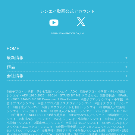
シンエイ動画公式アカウント
©SHIN-EI ANIMATION Co., Ltd.
HOME
最新情報
＋
作品
＋
会社情報
＋
©藤子プロ・小学館・テレビ朝日・シンエイ・ADK ©藤子プロ・小学館・テレビ朝日・
シンエイ・ADK 1980-2026 ©2014「STAND BY ME ドラえもん」製作委員会 ©Fujiko
Pro/2020 STAND BY ME Doraemon 2 Film Partners ©藤子プロ／シンエイ・小学館 ©
藤子プロ／シンエイ ©藤子プロ／藤子スタジオ／シンエイ ©藤子スタジオ／シンエ
イ ©藤子Ⓐ／シンエイ ©藤子スタジオ／テレビ朝日・シンエイ ©臼井儀人／双葉社・
シンエイ・テレビ朝日・ADK ©臼井儀人／双葉社・シンエイ・テレビ朝日・ADK 1993
ｰ ©臼井儀人／SUPER SHIRO製作委員会 ©すがやみつる／シンエイ ©横山隆一／シ
ンエイ ©市川みさこ／シンエイ ©のむらしんぼ・小学館／シンエイ ©小林よしのり／
小学館・シンエイ ©園山俊二／シンエイ ©室山まゆみ／シンエイ ©いがらしみきお／
スクウェアエニックス・シンエイ ©金田一蓮十郎／スクウェアエニックス・シンエイ
©けらえいこ／シンエイ ©雁屋哲・花咲アキラ・小学館／シンエイ動画 ©安達哲・講談
社／テレビ朝日・シンエイ・ADK ©伊賀大晃・月山可也・講談社／テレビ朝日・シンエ