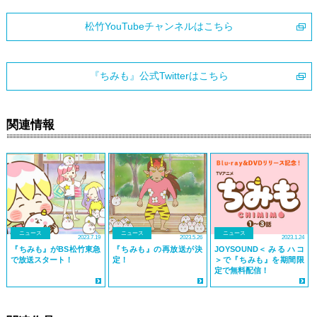
松竹YouTubeチャンネルはこちら
『ちみも』公式Twitterはこちら
関連情報
ニュース
ニュース
ニュース
2023.7.19
2023.5.26
2023.1.24
『ちみも』がBS松竹東急
『ちみも』の再放送が決
JOYSOUND＜みるハコ
で放送スタート！
定！
＞で『ちみも』を期間限
定で無料配信！