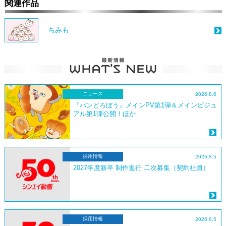
関連作品
ちみも
ニュース
2026.8.6
『パンどろぼう』メインPV第1弾＆メインビジュ
アル第1弾公開！ほか
採用情報
2026.8.5
2027年度新卒 制作進行 二次募集（契約社員）
採用情報
2026.8.5