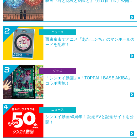
映画『君と花火と約束と』7月17日（金）公開！
ニュース
西東京市でアニメ『あたしンち』のマンホールカ
ードを配布！
グッズ
「シンエイ動画」×「TOPPA!!! BASE AKIBA」
コラボ実施！
ニュース
シンエイ動画50周年！ 記念PVと記念サイトを公
開！