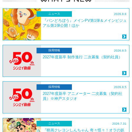
ニュース
2026.8.6
『パンどろぼう』メインPV第1弾＆メインビジュ
アル第1弾公開！ほか
採用情報
2026.8.5
2027年度新卒 制作進行 二次募集（契約社員）
採用情報
2026.8.5
2027年度新卒 アニメーター 二次募集（契約社
員）※神戸スタジオ
ニュース
2026.7.31
『映画クレヨンしんちゃん 奇々怪々！オラの妖