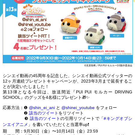
©見里朝希／PUI PUI モルカーDS製作委員会
シンエイ動画の45周年を記念した、シンエイ動画公式ツイッターの
12ヶ月連続プレゼントキャンペーンが、2023年3月まで延長するこ
とが決定いたしました！
第13弾となる今回は、放送間近『PUI PUI モルカー DRIVING
SCHOOL』のグッズを4名様にプレゼント🎁✨
応募方法：❶
@shin_ei_ani
と
@shinei_youtube
をフォロー
❷
該当のツイート
をリツイート
❸
該当のツイート
の引用リツイートで「
#キングオブシ
ンエイアニメ
」を書いていただくと当選率up❗
期 間：9月30日（金）〜10月14日（金）23:59