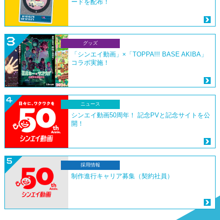
ードを配布！
グッズ
「シンエイ動画」×「TOPPA!!! BASE AKIBA」
コラボ実施！
ニュース
シンエイ動画50周年！ 記念PVと記念サイトを公
開！
採用情報
制作進行キャリア募集（契約社員）