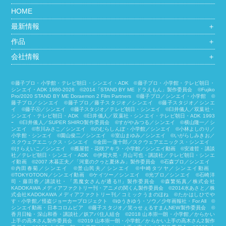
HOME
最新情報
＋
作品
＋
会社情報
＋
©藤子プロ・小学館・テレビ朝日・シンエイ・ADK ©藤子プロ・小学館・テレビ朝日・
シンエイ・ADK 1980-2026 ©2014「STAND BY ME ドラえもん」製作委員会 ©Fujiko
Pro/2020 STAND BY ME Doraemon 2 Film Partners ©藤子プロ／シンエイ・小学館 ©
藤子プロ／シンエイ ©藤子プロ／藤子スタジオ／シンエイ ©藤子スタジオ／シンエ
イ ©藤子Ⓐ／シンエイ ©藤子スタジオ／テレビ朝日・シンエイ ©臼井儀人／双葉社・
シンエイ・テレビ朝日・ADK ©臼井儀人／双葉社・シンエイ・テレビ朝日・ADK 1993
ｰ ©臼井儀人／SUPER SHIRO製作委員会 ©すがやみつる／シンエイ ©横山隆一／シ
ンエイ ©市川みさこ／シンエイ ©のむらしんぼ・小学館／シンエイ ©小林よしのり／
小学館・シンエイ ©園山俊二／シンエイ ©室山まゆみ／シンエイ ©いがらしみきお／
スクウェアエニックス・シンエイ ©金田一蓮十郎／スクウェアエニックス・シンエイ
©けらえいこ／シンエイ ©雁屋哲・花咲アキラ・小学館／シンエイ動画 ©安達哲・講談
社／テレビ朝日・シンエイ・ADK ©伊賀大晃・月山可也・講談社／テレビ朝日・シンエ
イ動画 ©2007 木暮正夫／「河童のクゥと夏休み」製作委員会 ©石森プロ／シンエイ
©内田春菊／シンエイ ©景山民夫／シンエイ ©中崎タツヤ／シンエイ動画
©︎TOKYOTOON／シンエイ動画 ©ケイツー／シンエイ ©光プロ／シンエイ ©石崎洋
司・藤田香／講談社・「黒魔女さんが通る!!」製作委員会 ©森繁拓真／株式会社
KADOKAWA メディアファクトリー刊・アニメの関くん製作委員会 ©2014水あさと／株
式会社KADOKAWA メディアファクトリー刊／コミックうまのほね ©たかはしひでや
す・小学館／怪盗ジョーカープロジェクト ©ゆうきゆう・ソウ／少年画報社・For All ©
シンエイ動画・日本コロムビア ©藤子スタジオ／笑ゥせぇるすまんNEW製作委員会 ©
香月日輪・深山和香・講談社／妖アパ住人組合 ©2018 山本崇一朗・小学館／からかい
上手の高木さん製作委員会 ©2019 山本崇一朗・小学館／からかい上手の高木さん2製作