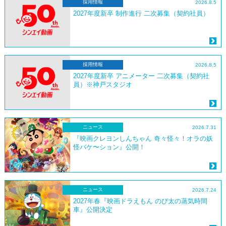
採用情報
2026.8.5
2027年度新卒 制作進行 二次募集（契約社員）
採用情報
2026.8.5
2027年度新卒 アニメーター 二次募集（契約社
員）※神戸スタジオ
ニュース
2026.7.31
『映画クレヨンしんちゃん 奇々怪々！オラの妖
怪バケ〜ション』公開！
ニュース
2026.7.24
2027年春『映画ドラえもん のび太の蒸気時間
車』公開決定