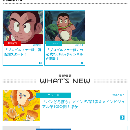
動画配信
ニュース
2024.9.9
2021.9.1
『プロゴルファー猿』再
『プロゴルファー猿』の
配信スタート！
公式YouTubeチャンネル
が開設！
ニュース
2026.8.6
『パンどろぼう』メインPV第1弾＆メインビジュ
アル第1弾公開！ほか