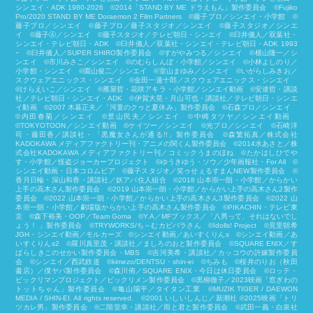
シンエイ・ADK 1980-2026 ©2014「STAND BY ME ドラえもん」製作委員会 ©Fujiko
Pro/2020 STAND BY ME Doraemon 2 Film Partners ©藤子プロ／シンエイ・小学館 ©
藤子プロ／シンエイ ©藤子プロ／藤子スタジオ／シンエイ ©藤子スタジオ／シンエ
イ ©藤子Ⓐ／シンエイ ©藤子スタジオ／テレビ朝日・シンエイ ©臼井儀人／双葉社・
シンエイ・テレビ朝日・ADK ©臼井儀人／双葉社・シンエイ・テレビ朝日・ADK 1993
ｰ ©臼井儀人／SUPER SHIRO製作委員会 ©すがやみつる／シンエイ ©横山隆一／シ
ンエイ ©市川みさこ／シンエイ ©のむらしんぼ・小学館／シンエイ ©小林よしのり／
小学館・シンエイ ©園山俊二／シンエイ ©室山まゆみ／シンエイ ©いがらしみきお／
スクウェアエニックス・シンエイ ©金田一蓮十郎／スクウェアエニックス・シンエイ
©けらえいこ／シンエイ ©雁屋哲・花咲アキラ・小学館／シンエイ動画 ©安達哲・講談
社／テレビ朝日・シンエイ・ADK ©伊賀大晃・月山可也・講談社／テレビ朝日・シンエ
イ動画 ©2007 木暮正夫／「河童のクゥと夏休み」製作委員会 ©石森プロ／シンエイ
©内田春菊／シンエイ ©景山民夫／シンエイ ©中崎タツヤ／シンエイ動画
©︎TOKYOTOON／シンエイ動画 ©ケイツー／シンエイ ©光プロ／シンエイ ©石崎洋
司・藤田香／講談社・「黒魔女さんが通る!!」製作委員会 ©森繁拓真／株式会社
KADOKAWA メディアファクトリー刊・アニメの関くん製作委員会 ©2014水あさと／株
式会社KADOKAWA メディアファクトリー刊／コミックうまのほね ©たかはしひでや
す・小学館／怪盗ジョーカープロジェクト ©ゆうきゆう・ソウ／少年画報社・For All ©
シンエイ動画・日本コロムビア ©藤子スタジオ／笑ゥせぇるすまんNEW製作委員会 ©
香月日輪・深山和香・講談社／妖アパ住人組合 ©2018 山本崇一朗・小学館／からかい
上手の高木さん製作委員会 ©2019 山本崇一朗・小学館／からかい上手の高木さん2製作
委員会 ©2022 山本崇一朗・小学館／からかい上手の高木さん3製作委員会 ©2022 山
本崇一朗・小学館／劇場版からかい上手の高木さん製作委員会 ©PIKACHIN・テレビ東
京 ©森下裕美・OOP／Team Goma ©Y.A／MFブックス／「八男って、それはないでし
ょう！ 」製作委員会 ©TRYWORKS/ち～むカピバラさん ©︎Idolls! Project ©見里朝希
JGH・シンエイ動画／モルカーズ ©シンエイ動画／あいすくりんs ©シンエイ動画／あ
いすくりんs2 ©羅川真里茂・講談社／ましろのおと製作委員会 ©SQUARE ENIX／す
ばらしきこのせかい製作委員会・MBS ©吉河美希・講談社／カッコウの許嫁製作委員
会 ©シンエイ／西武鉄道 ©kimezo/DENTSU・shin-ei ©ちみも ©桜井のりお（秋田
書店）／僕ヤバ製作委員会 ©森川侑／SQUARE ENIX・今日は休日委員会 ©ロッテ・
ビックリマンプロジェクト／ビックリメン製作委員会 ©黒柳徹子／2023映画「窓ぎわの
トットちゃん」製作委員会 ©亀山陽平／タイタン工業 ©MUZIK TIGER / DAEWON
MEDIA / SHIN-EI. All rights reserved. ©2001 いしいしんじ／新潮社 ©2025映画「トリ
ツカレ男」製作委員会 ©二階堂幸・講談社／雨と君と製作委員会 ©武田一義・白泉社