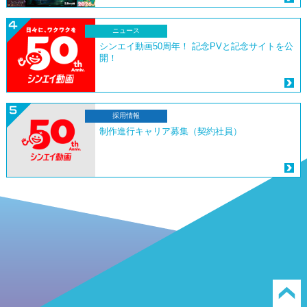
ニュース
シンエイ動画50周年！ 記念PVと記念サイトを公
開！
採用情報
制作進行キャリア募集（契約社員）