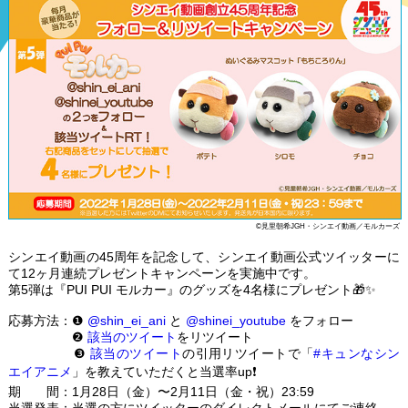
©見里朝希JGH・シンエイ動画／モルカーズ
シンエイ動画の45周年を記念して、シンエイ動画公式ツイッターに
て12ヶ月連続プレゼントキャンペーンを実施中です。
第5弾は『PUI PUI モルカー』のグッズを4名様にプレゼント🎁✨
応募方法：❶
@shin_ei_ani
と
@shinei_youtube
をフォロー
❷
該当のツイート
をリツイート
❸
該当のツイート
の引用リツイートで「
#キュンなシン
エイアニメ
」を教えていただくと当選率up❗
期 間：1月28日（金）〜2月11日（金・祝）23:59
当選発表：当選の方にツイッターのダイレクトメールにてご連絡