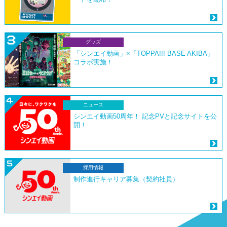
グッズ
「シンエイ動画」×「TOPPA!!! BASE AKIBA」
コラボ実施！
ニュース
シンエイ動画50周年！ 記念PVと記念サイトを公
開！
採用情報
制作進行キャリア募集（契約社員）