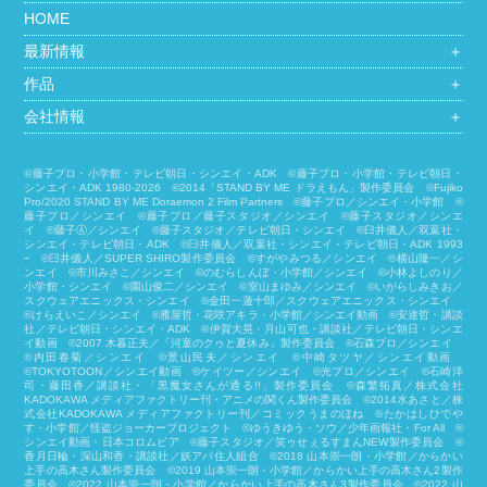
HOME
最新情報
＋
作品
＋
会社情報
＋
©藤子プロ・小学館・テレビ朝日・シンエイ・ADK ©藤子プロ・小学館・テレビ朝日・
シンエイ・ADK 1980-2026 ©2014「STAND BY ME ドラえもん」製作委員会 ©Fujiko
Pro/2020 STAND BY ME Doraemon 2 Film Partners ©藤子プロ／シンエイ・小学館 ©
藤子プロ／シンエイ ©藤子プロ／藤子スタジオ／シンエイ ©藤子スタジオ／シンエ
イ ©藤子Ⓐ／シンエイ ©藤子スタジオ／テレビ朝日・シンエイ ©臼井儀人／双葉社・
シンエイ・テレビ朝日・ADK ©臼井儀人／双葉社・シンエイ・テレビ朝日・ADK 1993
ｰ ©臼井儀人／SUPER SHIRO製作委員会 ©すがやみつる／シンエイ ©横山隆一／シ
ンエイ ©市川みさこ／シンエイ ©のむらしんぼ・小学館／シンエイ ©小林よしのり／
小学館・シンエイ ©園山俊二／シンエイ ©室山まゆみ／シンエイ ©いがらしみきお／
スクウェアエニックス・シンエイ ©金田一蓮十郎／スクウェアエニックス・シンエイ
©けらえいこ／シンエイ ©雁屋哲・花咲アキラ・小学館／シンエイ動画 ©安達哲・講談
社／テレビ朝日・シンエイ・ADK ©伊賀大晃・月山可也・講談社／テレビ朝日・シンエ
イ動画 ©2007 木暮正夫／「河童のクゥと夏休み」製作委員会 ©石森プロ／シンエイ
©内田春菊／シンエイ ©景山民夫／シンエイ ©中崎タツヤ／シンエイ動画
©︎TOKYOTOON／シンエイ動画 ©ケイツー／シンエイ ©光プロ／シンエイ ©石崎洋
司・藤田香／講談社・「黒魔女さんが通る!!」製作委員会 ©森繁拓真／株式会社
KADOKAWA メディアファクトリー刊・アニメの関くん製作委員会 ©2014水あさと／株
式会社KADOKAWA メディアファクトリー刊／コミックうまのほね ©たかはしひでや
す・小学館／怪盗ジョーカープロジェクト ©ゆうきゆう・ソウ／少年画報社・For All ©
シンエイ動画・日本コロムビア ©藤子スタジオ／笑ゥせぇるすまんNEW製作委員会 ©
香月日輪・深山和香・講談社／妖アパ住人組合 ©2018 山本崇一朗・小学館／からかい
上手の高木さん製作委員会 ©2019 山本崇一朗・小学館／からかい上手の高木さん2製作
委員会 ©2022 山本崇一朗・小学館／からかい上手の高木さん3製作委員会 ©2022 山