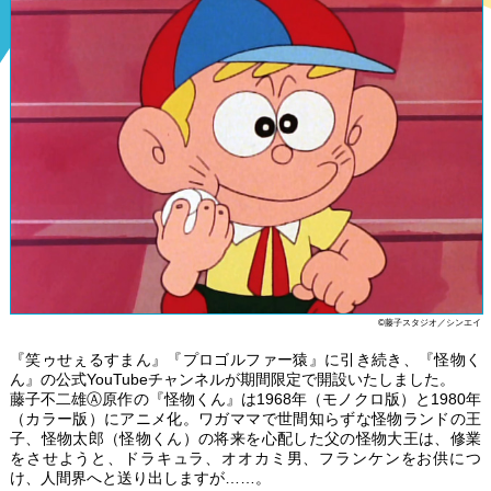
©藤子スタジオ／シンエイ
『笑ゥせぇるすまん』『プロゴルファー猿』に引き続き、『怪物く
ん』の公式YouTubeチャンネルが期間限定で開設いたしました。
藤子不二雄Ⓐ原作の『怪物くん』は1968年（モノクロ版）と1980年
（カラー版）にアニメ化。ワガママで世間知らずな怪物ランドの王
子、怪物太郎（怪物くん）の将来を心配した父の怪物大王は、修業
をさせようと、ドラキュラ、オオカミ男、フランケンをお供につ
け、人間界へと送り出しますが……。