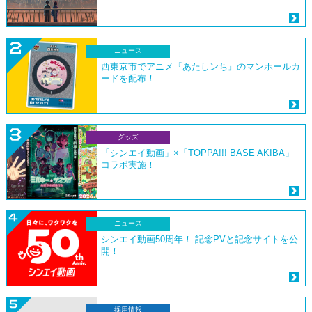
ニュース
西東京市でアニメ『あたしンち』のマンホールカ
ードを配布！
グッズ
「シンエイ動画」×「TOPPA!!! BASE AKIBA」
コラボ実施！
ニュース
シンエイ動画50周年！ 記念PVと記念サイトを公
開！
採用情報