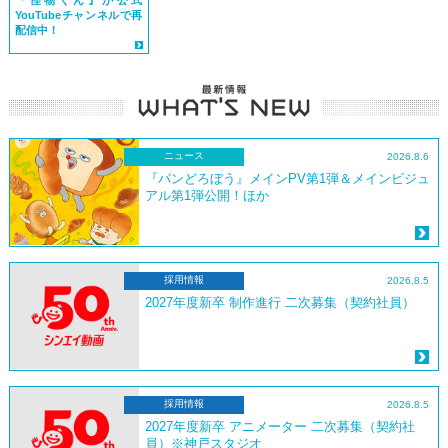
YouTubeチャンネルで再
配信中！
ニュース
2026.8.6
『パンどろぼう』メインPV第1弾＆メインビジュ
アル第1弾公開！ほか
採用情報
2026.8.5
2027年度新卒 制作進行 二次募集（契約社員）
採用情報
2026.8.5
2027年度新卒 アニメーター 二次募集（契約社
員）※神戸スタジオ