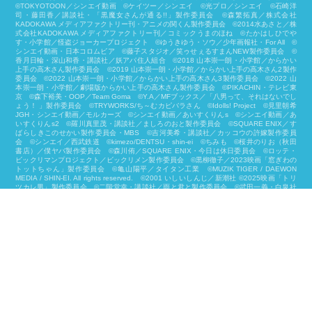
©︎TOKYOTOON／シンエイ動画 ©ケイツー／シンエイ ©光プロ／シンエイ ©石崎洋
司・藤田香／講談社・「黒魔女さんが通る!!」製作委員会 ©森繁拓真／株式会社
KADOKAWA メディアファクトリー刊・アニメの関くん製作委員会 ©2014水あさと／株
式会社KADOKAWA メディアファクトリー刊／コミックうまのほね ©たかはしひでや
す・小学館／怪盗ジョーカープロジェクト ©ゆうきゆう・ソウ／少年画報社・For All ©
シンエイ動画・日本コロムビア ©藤子スタジオ／笑ゥせぇるすまんNEW製作委員会 ©
香月日輪・深山和香・講談社／妖アパ住人組合 ©2018 山本崇一朗・小学館／からかい
上手の高木さん製作委員会 ©2019 山本崇一朗・小学館／からかい上手の高木さん2製作
委員会 ©2022 山本崇一朗・小学館／からかい上手の高木さん3製作委員会 ©2022 山
本崇一朗・小学館／劇場版からかい上手の高木さん製作委員会 ©PIKACHIN・テレビ東
京 ©森下裕美・OOP／Team Goma ©Y.A／MFブックス／「八男って、それはないでし
ょう！ 」製作委員会 ©TRYWORKS/ち～むカピバラさん ©︎Idolls! Project ©見里朝希
JGH・シンエイ動画／モルカーズ ©シンエイ動画／あいすくりんs ©シンエイ動画／あ
いすくりんs2 ©羅川真里茂・講談社／ましろのおと製作委員会 ©SQUARE ENIX／す
ばらしきこのせかい製作委員会・MBS ©吉河美希・講談社／カッコウの許嫁製作委員
会 ©シンエイ／西武鉄道 ©kimezo/DENTSU・shin-ei ©ちみも ©桜井のりお（秋田
書店）／僕ヤバ製作委員会 ©森川侑／SQUARE ENIX・今日は休日委員会 ©ロッテ・
ビックリマンプロジェクト／ビックリメン製作委員会 ©黒柳徹子／2023映画「窓ぎわの
トットちゃん」製作委員会 ©亀山陽平／タイタン工業 ©MUZIK TIGER / DAEWON
MEDIA / SHIN-EI. All rights reserved. ©2001 いしいしんじ／新潮社 ©2025映画「トリ
ツカレ男」製作委員会 ©二階堂幸・講談社／雨と君と製作委員会 ©武田一義・白泉社
／2025「ペリリュー －楽園のゲルニカ－」製作委員会 ©臼井儀人・塚原洋一／「野原
ひろし 昼メシの流儀」製作委員会 ©とよ田みのる／小学館／王島南高校漫研 ©映画
「君と花火と約束と」製作委員会 ©柴⽥ケイコ・KADOKAWA/パンどろぼう製作委員
会 ©MOZU STUDIOS・シンエイ/ポップパップポルターズ © CREATIVE YOKO/TVア
ニメ『しろたん』製作委員会 ©シンエイ