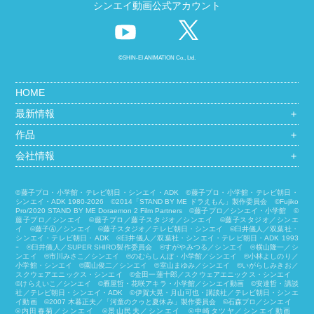
シンエイ動画公式アカウント
©SHIN-EI ANIMATION Co., Ltd.
HOME
最新情報
＋
作品
＋
会社情報
＋
©藤子プロ・小学館・テレビ朝日・シンエイ・ADK ©藤子プロ・小学館・テレビ朝日・
シンエイ・ADK 1980-2026 ©2014「STAND BY ME ドラえもん」製作委員会 ©Fujiko
Pro/2020 STAND BY ME Doraemon 2 Film Partners ©藤子プロ／シンエイ・小学館 ©
藤子プロ／シンエイ ©藤子プロ／藤子スタジオ／シンエイ ©藤子スタジオ／シンエ
イ ©藤子Ⓐ／シンエイ ©藤子スタジオ／テレビ朝日・シンエイ ©臼井儀人／双葉社・
シンエイ・テレビ朝日・ADK ©臼井儀人／双葉社・シンエイ・テレビ朝日・ADK 1993
ｰ ©臼井儀人／SUPER SHIRO製作委員会 ©すがやみつる／シンエイ ©横山隆一／シ
ンエイ ©市川みさこ／シンエイ ©のむらしんぼ・小学館／シンエイ ©小林よしのり／
小学館・シンエイ ©園山俊二／シンエイ ©室山まゆみ／シンエイ ©いがらしみきお／
スクウェアエニックス・シンエイ ©金田一蓮十郎／スクウェアエニックス・シンエイ
©けらえいこ／シンエイ ©雁屋哲・花咲アキラ・小学館／シンエイ動画 ©安達哲・講談
社／テレビ朝日・シンエイ・ADK ©伊賀大晃・月山可也・講談社／テレビ朝日・シンエ
イ動画 ©2007 木暮正夫／「河童のクゥと夏休み」製作委員会 ©石森プロ／シンエイ
©内田春菊／シンエイ ©景山民夫／シンエイ ©中崎タツヤ／シンエイ動画