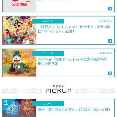
ニュース
2026.7.31
『映画クレヨンしんちゃん 奇々怪々！オラの妖
怪バケ〜ション』公開！
ニュース
2026.7.24
2027年春『映画ドラえもん のび太の蒸気時間
車』公開決定
ニュース
映画『君と花火と約束と』7月17日（金）公開！