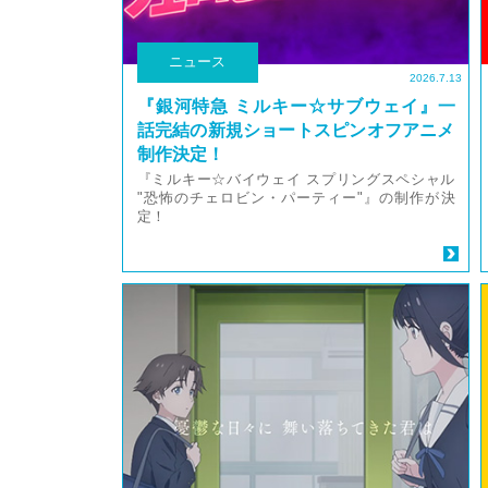
ニュース
2026.7.13
『銀河特急 ミルキー☆サブウェイ』一
話完結の新規ショートスピンオフアニメ
制作決定！
『ミルキー☆バイウェイ スプリングスペシャル
"恐怖のチェロビン・パーティー"』の制作が決
定！