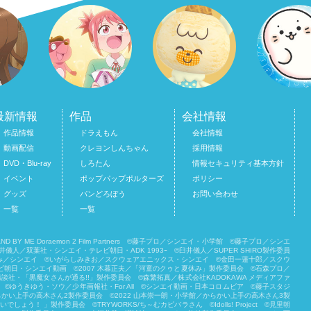
最新情報
作品
会社情報
作品情報
ドラえもん
会社情報
動画配信
クレヨンしんちゃん
採用情報
DVD・Blu-ray
しろたん
情報セキュリティ基本方針
イベント
ポップパップポルターズ
ポリシー
グッズ
パンどろぼう
お問い合わせ
一覧
一覧
BY ME Doraemon 2 Film Partners ©藤子プロ／シンエイ・小学館 ©藤子プロ／シンエ
双葉社・シンエイ・テレビ朝日・ADK 1993ｰ ©臼井儀人／SUPER SHIRO製作委員
み／シンエイ ©いがらしみきお／スクウェアエニックス・シンエイ ©金田一蓮十郎／スクウ
朝日・シンエイ動画 ©2007 木暮正夫／「河童のクゥと夏休み」製作委員会 ©石森プロ／
社・「黒魔女さんが通る!!」製作委員会 ©森繁拓真／株式会社KADOKAWA メディアファ
ゆうきゆう・ソウ／少年画報社・For All ©シンエイ動画・日本コロムビア ©藤子スタジ
かい上手の高木さん2製作委員会 ©2022 山本崇一朗・小学館／からかい上手の高木さん3製
！ 」製作委員会 ©TRYWORKS/ち～むカピバラさん ©︎Idolls! Project ©見里朝