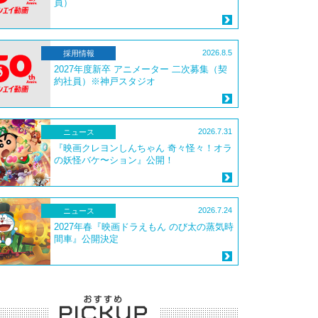
員）
2026.8.5
採用情報
2027年度新卒 アニメーター 二次募集（契
約社員）※神戸スタジオ
2026.7.31
ニュース
『映画クレヨンしんちゃん 奇々怪々！オラ
の妖怪バケ〜ション』公開！
2026.7.24
ニュース
2027年春『映画ドラえもん のび太の蒸気時
間車』公開決定