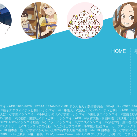
HOME
-2026 ©2014「STAND BY ME ドラえもん」製作委員会 ©Fujiko Pro/2020 STAND 
子スタジオ／テレビ朝日・シンエイ ©臼井儀人／双葉社・シンエイ・テレビ朝日・ADK ©臼井儀人／
しんぼ・小学館／シンエイ ©小林よしのり／小学館・シンエイ ©園山俊二／シンエイ ©室山まゆ
イ動画 ©安達哲・講談社／テレビ朝日・シンエイ・ADK ©伊賀大晃・月山可也・講談社／テレビ
OKYOTOON／シンエイ動画 ©ケイツー／シンエイ ©光プロ／シンエイ ©石崎洋司・藤田香／講談
ィアファクトリー刊／コミックうまのほね ©たかはしひでやす・小学館／怪盗ジョーカープロジェクト ©
018 山本崇一朗・小学館／からかい上手の高木さん製作委員会 ©2019 山本崇一朗・小学館／から
・テレビ東京 ©森下裕美・OOP／Team Goma ©Y.A／MFブックス／「八男って、それはないでしょう