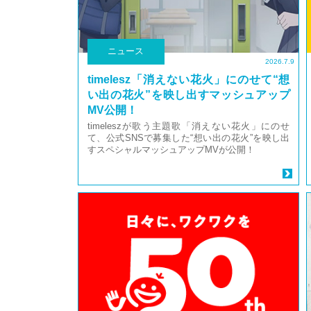
ニュース
2026.7.9
timelesz「消えない花⽕」にのせて“想
い出の花⽕”を映し出すマッシュアップ
MV公開！
timeleszが歌う主題歌「消えない花⽕」にのせ
て、公式SNSで募集した“想い出の花⽕”を映し出
すスペシャルマッシュアップMVが公開！