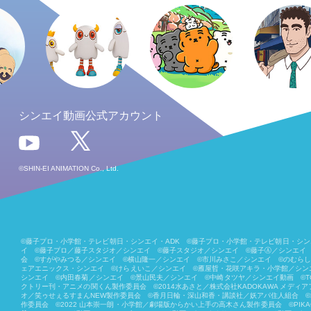
シンエイ動画公式アカウント
©SHIN-EI ANIMATION Co., Ltd.
©藤子プロ・小学館・テレビ朝日・シンエイ・ADK ©藤子プロ・小学館・テレビ朝日・シンエイ・ADK 1980
イ ©藤子プロ／藤子スタジオ／シンエイ ©藤子スタジオ／シンエイ ©藤子Ⓐ／シンエイ ©藤
会 ©すがやみつる／シンエイ ©横山隆一／シンエイ ©市川みさこ／シンエイ ©のむら
ェアエニックス・シンエイ ©けらえいこ／シンエイ ©雁屋哲・花咲アキラ・小学館／シンエ
シンエイ ©内田春菊／シンエイ ©景山民夫／シンエイ ©中崎タツヤ／シンエイ動画 ©︎T
クトリー刊・アニメの関くん製作委員会 ©2014水あさと／株式会社KADOKAWA メデ
オ／笑ゥせぇるすまんNEW製作委員会 ©香月日輪・深山和香・講談社／妖アパ住人組合 ©2
作委員会 ©2022 山本崇一朗・小学館／劇場版からかい上手の高木さん製作委員会 ©PIKACHIN