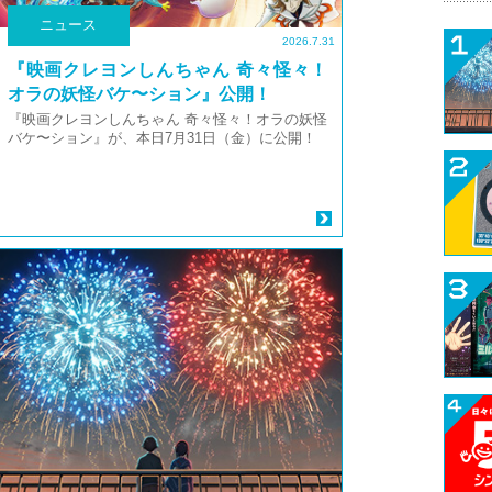
ニュース
2026.7.31
『映画クレヨンしんちゃん 奇々怪々！
オラの妖怪バケ〜ション』公開！
『映画クレヨンしんちゃん 奇々怪々！オラの妖怪
バケ〜ション』が、本日7月31日（金）に公開！