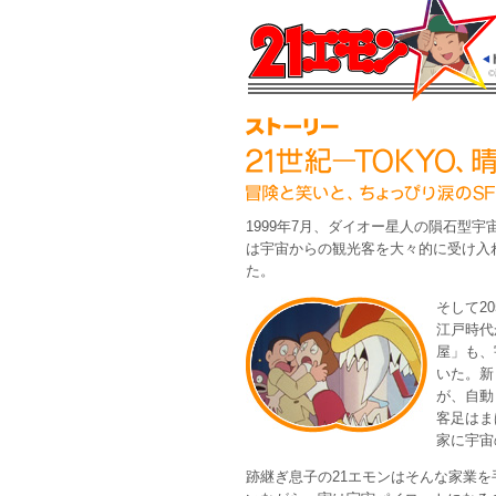
1999年7月、ダイオー星人の隕石型
は宇宙からの観光客を大々的に受け入
た。
そして2
江戸時代
屋」も、
いた。新
が、自動
客足はま
家に宇宙
跡継ぎ息子の21エモンはそんな家業を