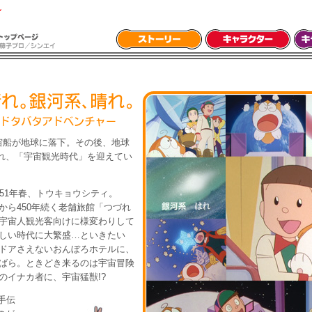
宇宙船が地球に落下。その後、地球
れ、「宇宙観光時代」を迎えてい
051年春、トウキョウシティ。
から450年続く老舗旅館「つづれ
宇宙人観光客向けに様変わりして
しい時代に大繁盛…といきたい
ドアさえないおんぼろホテルに、
ばら。ときどき来るのは宇宙冒険
のイナカ者に、宇宙猛獣!?
手伝