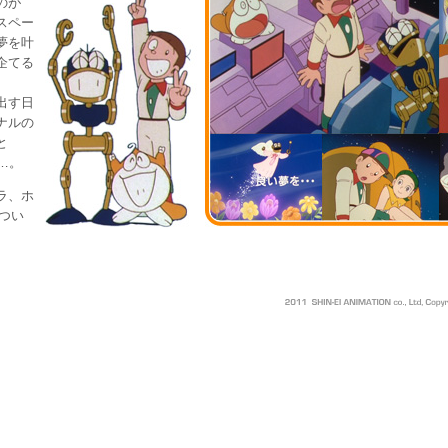
のが
スペー
夢を叶
企てる
出す日
ナルの
と
…。
ラ、ホ
、つい