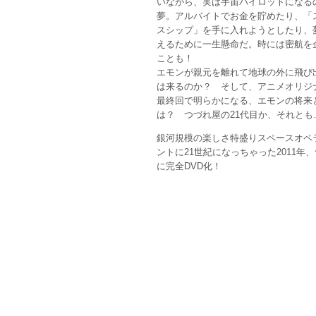
いながら、実は宇宙パイロットになる
夢。アルバイトでお金を貯めたり、「
スシップ」を手に入れようとしたり、
えるために一生懸命だ。時には密航を
ことも！
エモンが親元を離れて地球の外に飛び
は来るのか？ そして、アニメオリジ
最終回で明らかになる、エモンの将来
は？ つづれ屋の21代目か、それとも
銀河規模の楽しさ特盛りスペースオペ
ントに21世紀になっちゃった2011年
に完全DVD化！