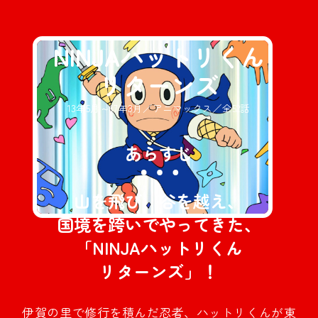
NINJAハットリくん
リターンズ
13年5月～17年3月／アニマックス／全52話
あらすじ
山を飛び、谷を越え、
国境を跨いでやってきた、
「NINJAハットリくん
リターンズ」！
伊賀の里で修行を積んだ忍者、ハットリくんが東